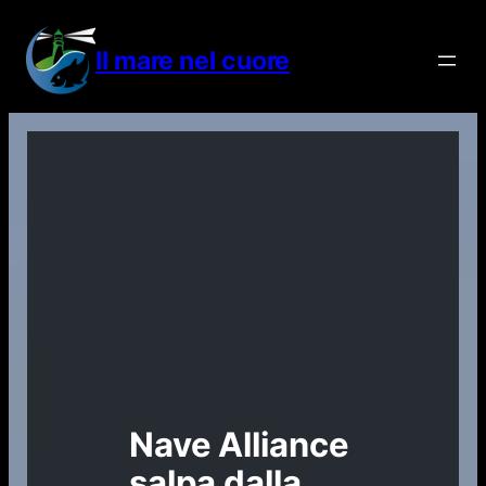
Vai
al
Il mare nel cuore
contenuto
Nave Alliance
salpa dalla