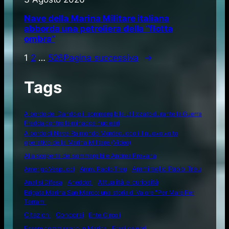
Nave della Marina Militare italiana
abborda una petroliera della “flotta
ombra”
1
2
…
526
Pagina successiva
→
Tags
A bordo del Dandolo il sommergibile utilizzato durante la Guerra
Fredda contro le minacce nucleari
A bordo di Nave Raimondo Montecuccoli il nuovo volto
operativo della Marina Militare (Video)
Alla scoperta del sommergibile Andrea Provana
Amerigo Vespucci
Amm. Paolo Treu
Ammiraglio Paolo Treu
Attualità e curiosità
Analisi Difesa
Aneddoti
Brigata Marina San Marco: una storia di Valore "Per Mare Per
Terram"
Citazioni
Concorsi
Ente Circoli
Essere commissario in Marina
Frasi celebri