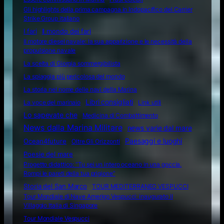
Gli highlights della prima campagna in Indopacifico del Carrier
Strike Group italiano
I fari
Il mondo dei fari
Il motore diesel navale: la sua apparizione e le necessità della
propulsione navale
La scelta di Giorgia sommergibilista
La spiaggia più pericolosa del mondo
La storia nel nome delle navi della Marina
Libri consigliati
La voce del marinaio
Link utili
Lo sapevate che
Medicina di Combattimento
News dalla Marina Militare
news varie dal mare
Ocean4future
Paesaggi e luoghi
Oltre Gli Orizzonti
Poesie del mare
Progetto didattico: “Tu sei un intero oceano in una goccia.
Rompi le pareti della tua prigione”
Storia del San Marco
TOUR MEDITERRANEO VESPUCCI
Tour Mondiale di Nave Amerigo Vespucci: inaugurato il
Villaggio Italia di Singapore
Tour Mondiale Vespucci