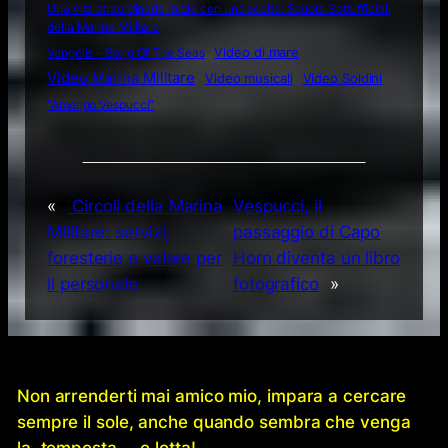
Una vita straordinaria inizia con una scelta: Scuola Sottufficiali
della Marina Militare
Video di mare
Vangelis – Song Of The Seas
Video Marina Militare
Video musicali
Video Soldini
“Amerigo Vespucci”
«
Circoli della Marina
Vespucci, il
Militare: servizi,
passaggio di Capo
foresterie e valore per
Horn diventa un libro
il personale
fotografico
»
Non arrenderti mai amico mio, impara a cercare
sempre il sole, anche quando sembra che venga
la tempesta … e lotta!