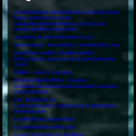
A bordo del Dandolo il sommergibile utilizzato durante la Guerra
Fredda contro le minacce nucleari
A bordo di Nave Raimondo Montecuccoli il nuovo volto
operativo della Marina Militare (Video)
Alla scoperta del sommergibile Andrea Provana
Amerigo Vespucci
Amm. Paolo Treu
Ammiraglio Paolo Treu
Attualità e curiosità
Analisi Difesa
Aneddoti
Brigata Marina San Marco: una storia di Valore "Per Mare Per
Terram"
Citazioni
Concorsi
Ente Circoli
Essere commissario in Marina
Frasi celebri
Gli highlights della prima campagna in Indopacifico del Carrier
Strike Group italiano
I fari
Il mondo dei fari
Il motore diesel navale: la sua apparizione e le necessità della
propulsione navale
La scelta di Giorgia sommergibilista
La spiaggia più pericolosa del mondo
La storia nel nome delle navi della Marina