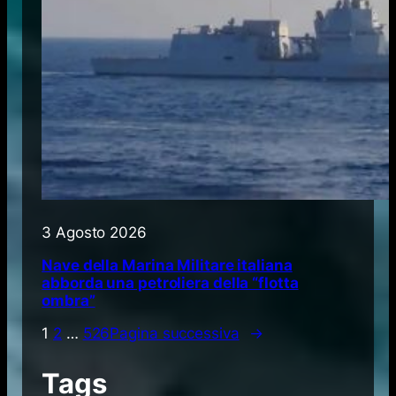
3 Agosto 2026
Nave della Marina Militare italiana
abborda una petroliera della “flotta
ombra”
1
2
…
526
Pagina successiva
→
Tags