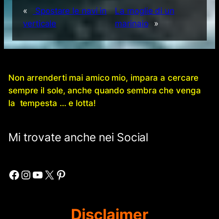
«
Spostare le navi in
La moglie di un
verticale
marinaio
»
Non arrenderti mai amico mio, impara a cercare
sempre il sole, anche quando sembra che venga
la tempesta … e lotta!
Mi trovate anche nei Social
Facebook
Instagram
YouTube
X
Pinterest
Disclaimer