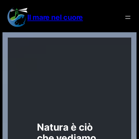
Vai
al
Il mare nel cuore
contenuto
Natura è ciò
che vediamo