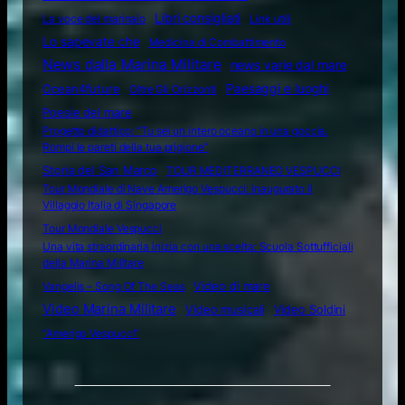
Libri consigliati
La voce del marinaio
Link utili
Lo sapevate che
Medicina di Combattimento
News dalla Marina Militare
news varie dal mare
Ocean4future
Paesaggi e luoghi
Oltre Gli Orizzonti
Poesie del mare
Progetto didattico: “Tu sei un intero oceano in una goccia.
Rompi le pareti della tua prigione”
Storia del San Marco
TOUR MEDITERRANEO VESPUCCI
Tour Mondiale di Nave Amerigo Vespucci: inaugurato il
Villaggio Italia di Singapore
Tour Mondiale Vespucci
Una vita straordinaria inizia con una scelta: Scuola Sottufficiali
della Marina Militare
Video di mare
Vangelis – Song Of The Seas
Video Marina Militare
Video musicali
Video Soldini
“Amerigo Vespucci”