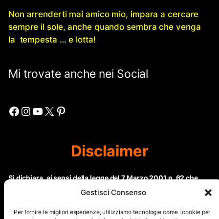
Non arrenderti mai amico mio, impara a cercare
sempre il sole, anche quando sembra che venga
la tempesta … e lotta!
Mi trovate anche nei Social
Facebook
Instagram
YouTube
X
Pinterest
Disclaimer
Si dichiara, ai sensi della legge del 7 Marzo 2001 n. 62 che
questo sito non rientra nella categoria di “Informazione
Gestisci Consenso
periodica” in quanto viene aggiornato ad intervalli non
regolari. Le immagini dei collaboratori detentori del
Per fornire le migliori esperienze, utilizziamo tecnologie come i cookie per