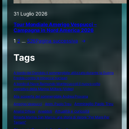
31 Luglio 2026
Tour Mondiale Amerigo Vespucci –
Campagna in Nord America 2026
1
2
…
526
Pagina successiva
→
Tags
A bordo del Dandolo il sommergibile utilizzato durante la Guerra
Fredda contro le minacce nucleari
A bordo di Nave Raimondo Montecuccoli il nuovo volto
operativo della Marina Militare (Video)
Alla scoperta del sommergibile Andrea Provana
Amerigo Vespucci
Amm. Paolo Treu
Ammiraglio Paolo Treu
Attualità e curiosità
Analisi Difesa
Aneddoti
Brigata Marina San Marco: una storia di Valore "Per Mare Per
Terram"