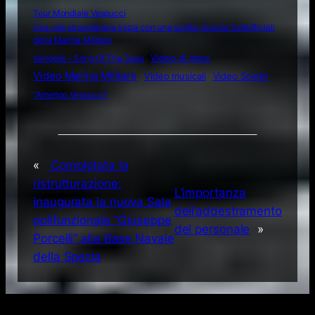
Tour Mondiale Vespucci
Una vita straordinaria inizia con una scelta: Scuola Sottufficiali
della Marina Militare
Video di mare
Vangelis – Song Of The Seas
Video Marina Militare
Video musicali
Video Soldini
“Amerigo Vespucci”
«
Completata la
ristrutturazione:
L’importanza
inaugurata la nuova Sala
dell’addestramento
polifunzionale “Giuseppe
del personale
»
Porcelli” alla Base Navale
della Spezia