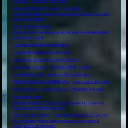
Citazioni
Concorsi
Ente Circoli
Essere commissario in Marina
Frasi celebri
Gli highlights della prima campagna in Indopacifico del Carrier
Strike Group italiano
I fari
Il mondo dei fari
Il motore diesel navale: la sua apparizione e le necessità della
propulsione navale
La scelta di Giorgia sommergibilista
La spiaggia più pericolosa del mondo
La storia nel nome delle navi della Marina
Libri consigliati
La voce del marinaio
Link utili
Lo sapevate che
Medicina di Combattimento
News dalla Marina Militare
news varie dal mare
Ocean4future
Paesaggi e luoghi
Oltre Gli Orizzonti
Poesie del mare
Progetto didattico: “Tu sei un intero oceano in una goccia.
Rompi le pareti della tua prigione”
Storia del San Marco
TOUR MEDITERRANEO VESPUCCI
Tour Mondiale di Nave Amerigo Vespucci: inaugurato il
Villaggio Italia di Singapore