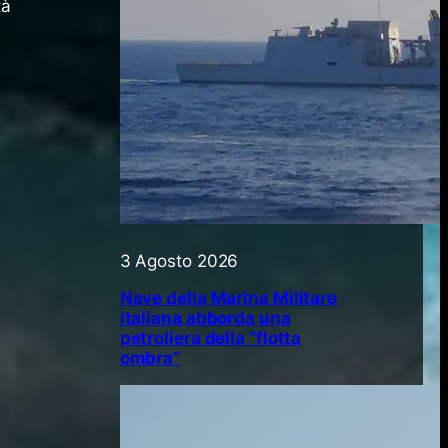
tà
3 Agosto 2026
Nave della Marina Militare
italiana abborda una
petroliera della “flotta
ombra”