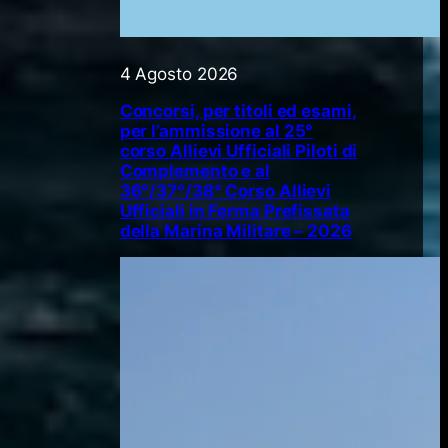
4 Agosto 2026
Concorsi, per titoli ed esami,
per l’ammissione al 25°
corso Allievi Ufficiali Piloti di
Complemento e al
36°/37°/38° Corso Allievi
Ufficiali in Ferma Prefissata
della Marina Militare – 2026