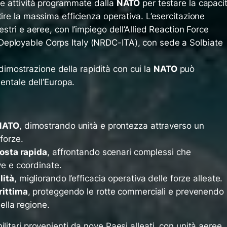
le attività programmate dalla
NATO
per testare la capaci
tire la massima efficienza operativa. L’esercitazione
estri e aeree, con l’impiego dell’Allied Reaction Force
eployable Corps Italy (NRDC-ITA), con sede a Solbiate
la dimostrazione della rapidità con cui la
NATO
può
ientale dell’Europa.
 NATO
, dimostrando unità e prontezza attraverso un
forze.
posta rapida
, affrontando scenari complessi che
ve e coordinate.
lità
, migliorando l’efficacia operativa delle forze alleate.
rittima
, proteggendo le rotte commerciali e prevenendo
nella regione.
litari provenienti da nove Paesi alleati, con unità aeree,