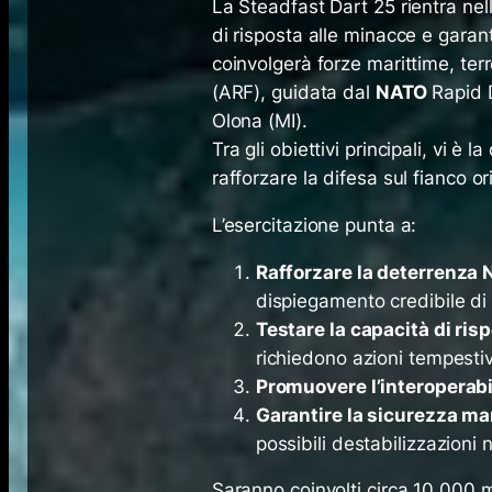
La Steadfast Dart 25 rientra nel
di risposta alle minacce e garan
coinvolgerà forze marittime, terr
(ARF), guidata dal
NATO
Rapid D
Olona (MI).
Tra gli obiettivi principali, vi è 
rafforzare la difesa sul fianco or
L’esercitazione punta a:
Rafforzare la deterrenza
dispiegamento credibile di 
Testare la capacità di ris
richiedono azioni tempesti
Promuovere l’interoperabi
Garantire la sicurezza ma
possibili destabilizzazioni 
Saranno coinvolti circa 10.000 mi