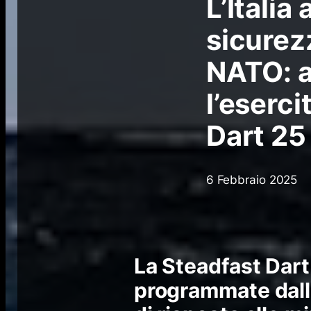
L’Italia
sicurez
NATO: a
l’eserc
Dart 25
6 Febbraio 2025
La Steadfast Dart 
programmate dall