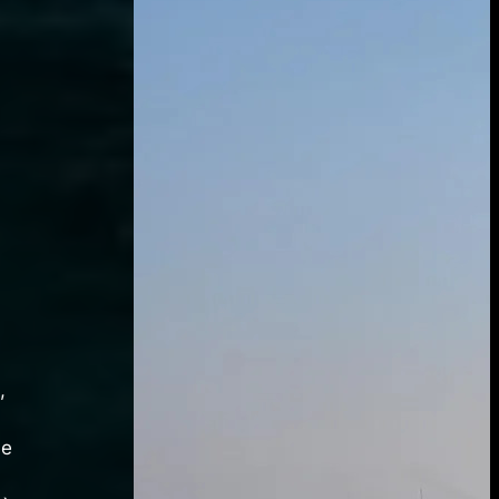
e
,
 e