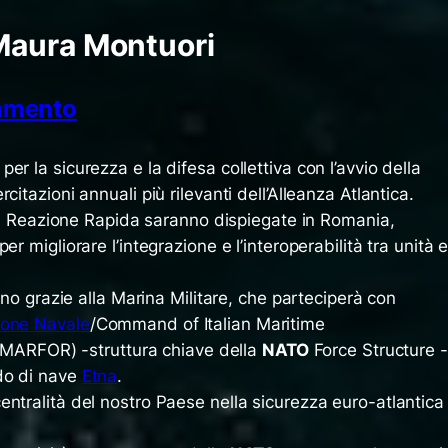
Maura Montuori
ramento
er la sicurezza e la difesa collettiva con l’avvio della
citazioni annuali più rilevanti dell’Alleanza Atlantica.
e di Reazione Rapida saranno dispiegate in Romania,
r migliorare l’integrazione e l’interoperabilità tra unità 
iano grazie alla Marina Militare, che parteciperà con
ione Navale
/
Command of Italian Maritime
RFOR) -struttura chiave della
NATO
Force Structure -
do di nave
Etna
.
ntralità del nostro Paese nella sicurezza euro-atlantica