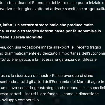
o la tematica dell’Economia del Mare quale punto iniziale d
vativo e sinergico, volto ad attivare specifiche progettualit
 infatti, un settore straordinario che produce molta
a un ruolo strategico determinante per l’autonomia e lo
Paese su scala mondial
e.
, con una vocazione innata all’export, e i recenti tragici
anno drammaticamente evidenziato l’importanza dell’autonom
ttutto energetica, e la necessaria garanzia dell difesa e
ifesa e la sicurezza del nostro Paese ovunque ci siano
nsentendo a tutti gli attori dell’Economia del Mare di agire in
di un nuovo scenario geostrategico che riconosce la superfic
esta sottesi – inclusi i loro fondali – come la dimensione
o sviluppo competitivo.