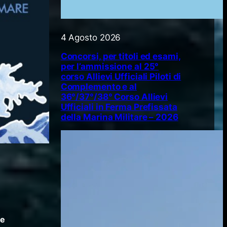
4 Agosto 2026
Concorsi, per titoli ed esami,
per l’ammissione al 25°
corso Allievi Ufficiali Piloti di
Complemento e al
36°/37°/38° Corso Allievi
Ufficiali in Ferma Prefissata
della Marina Militare – 2026
 e