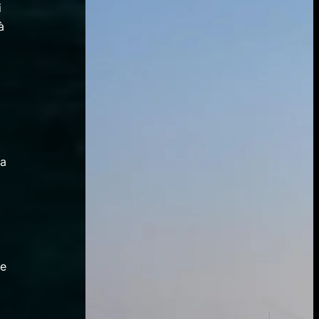
i
à
ia
ie