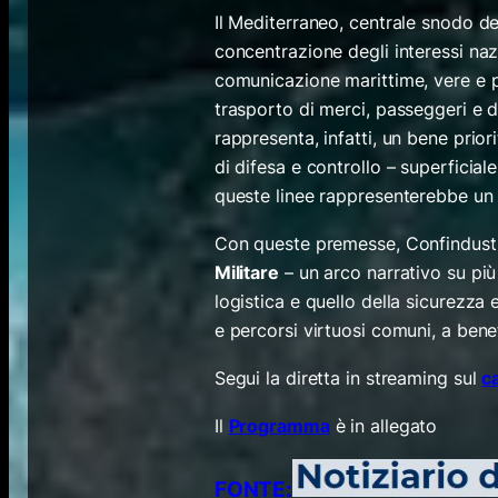
Il Mediterraneo, centrale snodo dei
concentrazione degli interessi nazio
comunicazione marittime, vere e pr
trasporto di merci, passeggeri e d
rappresenta, infatti, un bene prior
di difesa e controllo – superficial
queste linee rappresenterebbe un 
Con queste premesse, Confindustri
Militare
– un arco narrativo su pi
logistica e quello della sicurezza 
e percorsi virtuosi comuni, a bene
Segui la diretta in streaming sul
c
Il
Programma
è in allegato
FONTE: