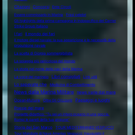
Citazioni
Concorsi
Ente Circoli
Essere commissario in Marina
Frasi celebri
Gli highlights della prima campagna in Indopacifico del Carrier
Strike Group italiano
I fari
Il mondo dei fari
Il motore diesel navale: la sua apparizione e le necessità della
propulsione navale
La scelta di Giorgia sommergibilista
La spiaggia più pericolosa del mondo
La storia nel nome delle navi della Marina
Libri consigliati
La voce del marinaio
Link utili
Lo sapevate che
Medicina di Combattimento
News dalla Marina Militare
news varie dal mare
Ocean4future
Paesaggi e luoghi
Oltre Gli Orizzonti
Poesie del mare
Progetto didattico: “Tu sei un intero oceano in una goccia.
Rompi le pareti della tua prigione”
Storia del San Marco
TOUR MEDITERRANEO VESPUCCI
Tour Mondiale di Nave Amerigo Vespucci: inaugurato il