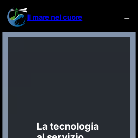
Vai
al
Il mare nel cuore
contenuto
La tecnologia
al servizio