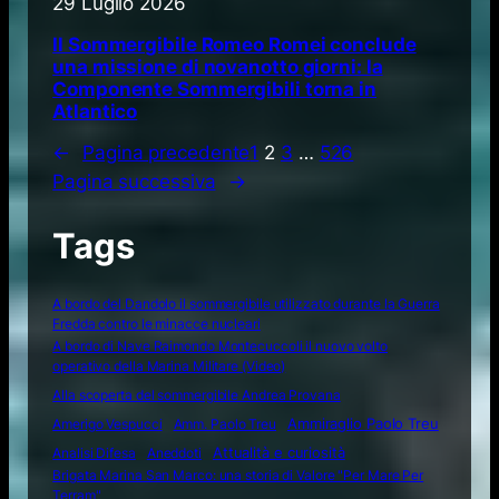
29 Luglio 2026
Il Sommergibile Romeo Romei conclude
una missione di novanotto giorni: la
Componente Sommergibili torna in
Atlantico
←
Pagina precedente
1
2
3
…
526
Pagina successiva
→
Tags
A bordo del Dandolo il sommergibile utilizzato durante la Guerra
Fredda contro le minacce nucleari
A bordo di Nave Raimondo Montecuccoli il nuovo volto
operativo della Marina Militare (Video)
Alla scoperta del sommergibile Andrea Provana
Amerigo Vespucci
Amm. Paolo Treu
Ammiraglio Paolo Treu
Attualità e curiosità
Analisi Difesa
Aneddoti
Brigata Marina San Marco: una storia di Valore "Per Mare Per
Terram"