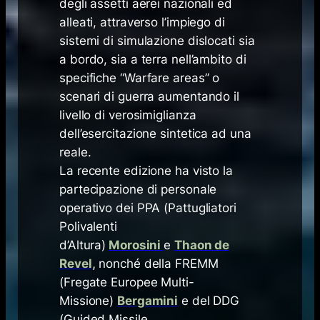
degli assetti aerei nazionali ed
alleati, attraverso l’impiego di
sistemi di simulazione dislocati sia
a bordo, sia a terra nell’ambito di
specifiche “
Warfare areas
” o
scenari di guerra aumentando il
livello di verosimiglianza
dell’esercitazione sintetica ad una
reale.
La recente edizione ha visto la
partecipazione di personale
operativo dei PPA (Pattugliatori
Polivalenti
d’Altura)
Morosini
e
Thaon de
Revel
,
nonché della FREMM
(Fregate Europee Multi-
Missione)
Bergamini
e del DDG
(Guided Missile