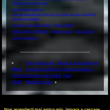
Villaggio Italia di Singapore
Tour Mondiale Vespucci
Una vita straordinaria inizia con una scelta: Scuola Sottufficiali
della Marina Militare
Video di mare
Vangelis – Song Of The Seas
Video Marina Militare
Video musicali
Video Soldini
“Amerigo Vespucci”
«
Tour Vespucci – Nota di precisazione
Mare
modalità ufficiali di prenotazione e
Aperto
accesso per tappe Tour
2025
Mediterranee
»
Non arrenderti mai amico mio, impara a cercare