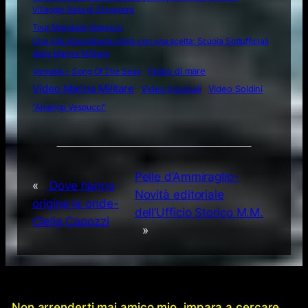
Villaggio Italia di Singapore
Tour Mondiale Vespucci
Una vita straordinaria inizia con una scelta: Scuola Sottufficiali
della Marina Militare
Video di mare
Vangelis – Song Of The Seas
Video Marina Militare
Video musicali
Video Soldini
“Amerigo Vespucci”
Pelle d’Ammiraglio-
«
Dove hanno
Novità editoriale
origine le onde-
dell’Ufficio Storico M.M.
Clelia Capozzi
»
Non arrenderti mai amico mio, impara a cercare