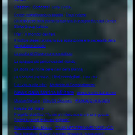
Citazioni
Concorsi
Ente Circoli
Essere commissario in Marina
Frasi celebri
Gli highlights della prima campagna in Indopacifico del Carrier
Strike Group italiano
I fari
Il mondo dei fari
Il motore diesel navale: la sua apparizione e le necessità della
propulsione navale
La scelta di Giorgia sommergibilista
La spiaggia più pericolosa del mondo
La storia nel nome delle navi della Marina
Libri consigliati
La voce del marinaio
Link utili
Lo sapevate che
Medicina di Combattimento
News dalla Marina Militare
news varie dal mare
Ocean4future
Paesaggi e luoghi
Oltre Gli Orizzonti
Poesie del mare
Progetto didattico: “Tu sei un intero oceano in una goccia.
Rompi le pareti della tua prigione”
Storia del San Marco
TOUR MEDITERRANEO VESPUCCI
Tour Mondiale di Nave Amerigo Vespucci: inaugurato il