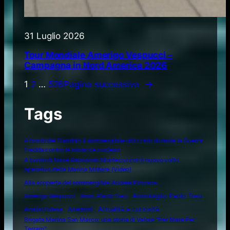
31 Luglio 2026
Tour Mondiale Amerigo Vespucci –
Campagna in Nord America 2026
1
2
…
526
Pagina successiva
→
Tags
A bordo del Dandolo il sommergibile utilizzato durante la Guerra
Fredda contro le minacce nucleari
A bordo di Nave Raimondo Montecuccoli il nuovo volto
operativo della Marina Militare (Video)
Alla scoperta del sommergibile Andrea Provana
Amerigo Vespucci
Amm. Paolo Treu
Ammiraglio Paolo Treu
Attualità e curiosità
Analisi Difesa
Aneddoti
Brigata Marina San Marco: una storia di Valore "Per Mare Per
Terram"