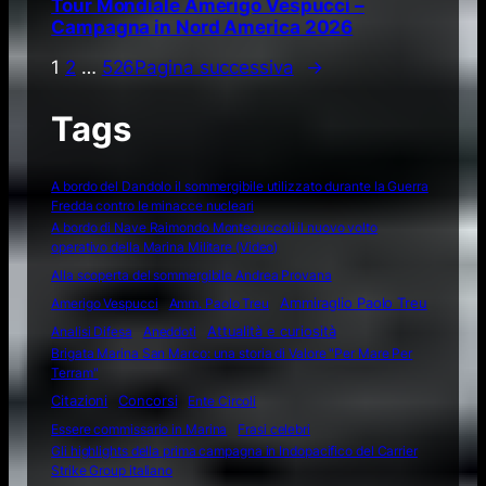
Tour Mondiale Amerigo Vespucci –
Campagna in Nord America 2026
1
2
…
526
Pagina successiva
→
Tags
A bordo del Dandolo il sommergibile utilizzato durante la Guerra
Fredda contro le minacce nucleari
A bordo di Nave Raimondo Montecuccoli il nuovo volto
operativo della Marina Militare (Video)
Alla scoperta del sommergibile Andrea Provana
Amerigo Vespucci
Amm. Paolo Treu
Ammiraglio Paolo Treu
Attualità e curiosità
Analisi Difesa
Aneddoti
Brigata Marina San Marco: una storia di Valore "Per Mare Per
Terram"
Citazioni
Concorsi
Ente Circoli
Essere commissario in Marina
Frasi celebri
Gli highlights della prima campagna in Indopacifico del Carrier
Strike Group italiano