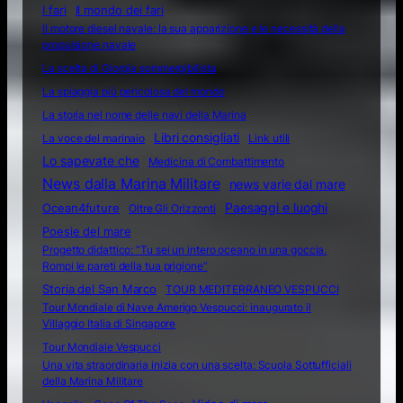
I fari
Il mondo dei fari
Il motore diesel navale: la sua apparizione e le necessità della
propulsione navale
La scelta di Giorgia sommergibilista
La spiaggia più pericolosa del mondo
La storia nel nome delle navi della Marina
Libri consigliati
La voce del marinaio
Link utili
Lo sapevate che
Medicina di Combattimento
News dalla Marina Militare
news varie dal mare
Ocean4future
Paesaggi e luoghi
Oltre Gli Orizzonti
Poesie del mare
Progetto didattico: “Tu sei un intero oceano in una goccia.
Rompi le pareti della tua prigione”
Storia del San Marco
TOUR MEDITERRANEO VESPUCCI
Tour Mondiale di Nave Amerigo Vespucci: inaugurato il
Villaggio Italia di Singapore
Tour Mondiale Vespucci
Una vita straordinaria inizia con una scelta: Scuola Sottufficiali
della Marina Militare