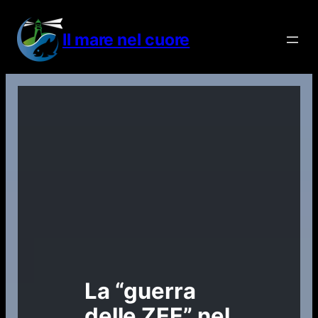
Vai
al
Il mare nel cuore
contenuto
La “guerra
delle ZEE” nel