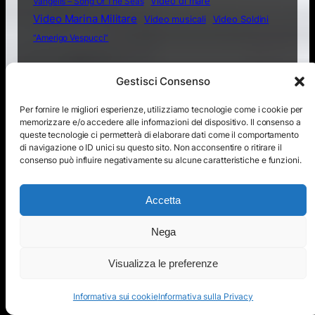
Video di mare
Vangelis – Song Of The Seas
Video Marina Militare
Video musicali
Video Soldini
“Amerigo Vespucci”
Gestisci Consenso
«
L’operazione
Tour Mondiale Vespucci 3
Per fornire le migliori esperienze, utilizziamo tecnologie come i cookie per
memorizzare e/o accedere alle informazioni del dispositivo. Il consenso a
Ivy Bells e la
miliardi di ritorno
queste tecnologie ci permetterà di elaborare dati come il comportamento
nascita dello
economico-Annunciato
di navigazione o ID unici su questo sito. Non acconsentire o ritirare il
consenso può influire negativamente su alcune caratteristiche e funzioni.
spionaggio
Tour Nord America 2026
sottomarino
»
Accetta
Nega
Non arrenderti mai amico mio, impara a cercare
Visualizza le preferenze
sempre il sole, anche quando sembra che venga
la tempesta … e lotta!
Informativa sui cookie
Informativa sulla Privacy