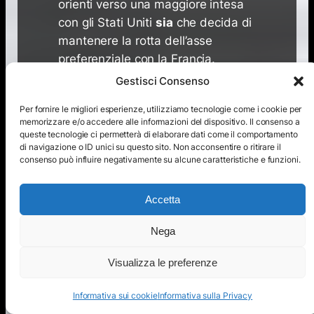
orienti verso una maggiore intesa
con gli Stati Uniti
sia
che decida di
mantenere la rotta dell’asse
preferenziale con la Francia.
Gestisci Consenso
Sono pronte, subito: questo è il
punto.
La Grecia sta compensando
Per fornire le migliori esperienze, utilizziamo tecnologie come i cookie per
memorizzare e/o accedere alle informazioni del dispositivo. Il consenso a
un vuoto temporale (non solo di
queste tecnologie ci permetterà di elaborare dati come il comportamento
consegna ma anche di
di navigazione o ID unici su questo sito. Non acconsentire o ritirare il
consenso può influire negativamente su alcune caratteristiche e funzioni.
integrazione di sistemi e strutture
che va ben al di là delle date
annunciate) con l’unica offerta
Accetta
concreta disponibile al momento.
Nega
Di fronte alla possibilità di
Visualizza le preferenze
rispondere alle necessità della
Grecia, l’Italia non si è limitata a
Informativa sui cookie
Informativa sulla Privacy
dire sì: ha colto l’occasione per