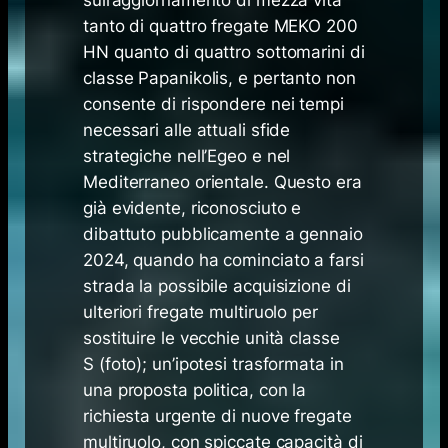
sull’aggiornamento di mezza vita
tanto di quattro fregate
MEKO 200
HN
quanto di quattro sottomarini di
classe
Papanikolis
, e pertanto non
consente di rispondere nei tempi
necessari alle attuali sfide
strategiche nell’Egeo e nel
Mediterraneo orientale. Questo era
già evidente, riconosciuto e
dibattuto pubblicamente a gennaio
2024, quando ha cominciato a farsi
strada la possibile acquisizione di
ulteriori fregate multiruolo per
sostituire le vecchie unità
classe
S
(foto); un’ipotesi trasformata in
una proposta politica, con la
richiesta urgente di nuove fregate
multiruolo, con spiccate capacità di