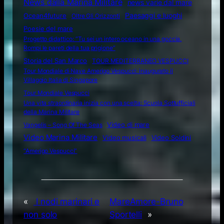
News dalla Marina Militare
news varie dal mare
Ocean4future
Paesaggi e luoghi
Oltre Gli Orizzonti
Poesie del mare
Progetto didattico: “Tu sei un intero oceano in una goccia.
Rompi le pareti della tua prigione”
Storia del San Marco
TOUR MEDITERRANEO VESPUCCI
Tour Mondiale di Nave Amerigo Vespucci: inaugurato il
Villaggio Italia di Singapore
Tour Mondiale Vespucci
Una vita straordinaria inizia con una scelta: Scuola Sottufficiali
della Marina Militare
Video di mare
Vangelis – Song Of The Seas
Video Marina Militare
Video musicali
Video Soldini
“Amerigo Vespucci”
«
I nodi marinari e
MareAmore-Bruno
non solo
Sportelli
»