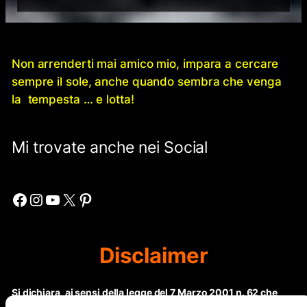
Non arrenderti mai amico mio, impara a cercare
sempre il sole, anche quando sembra che venga
la tempesta … e lotta!
Mi trovate anche nei Social
Facebook
Instagram
YouTube
X
Pinterest
Disclaimer
Si dichiara, ai sensi della legge del 7 Marzo 2001 n. 62 che