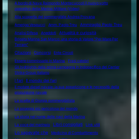
A bordo di Nave Raimondo Montecuccoli il nuovo volto
operativo della Marina Militare (Video)
Alla scoperta del sommergibile Andrea Provana
Amerigo Vespucci
Amm. Paolo Treu
Ammiraglio Paolo Treu
Attualità e curiosità
Analisi Difesa
Aneddoti
Brigata Marina San Marco: una storia di Valore "Per Mare Per
Terram"
Citazioni
Concorsi
Ente Circoli
Essere commissario in Marina
Frasi celebri
Gli highlights della prima campagna in Indopacifico del Carrier
Strike Group italiano
I fari
Il mondo dei fari
Il motore diesel navale: la sua apparizione e le necessità della
propulsione navale
La scelta di Giorgia sommergibilista
La spiaggia più pericolosa del mondo
La storia nel nome delle navi della Marina
Libri consigliati
La voce del marinaio
Link utili
Lo sapevate che
Medicina di Combattimento