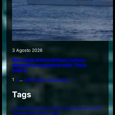
3 Agosto 2026
Nave della Marina Militare italiana
abborda una petroliera della “flotta
ombra”
1
2
…
526
Pagina successiva
→
Tags
A bordo del Dandolo il sommergibile utilizzato durante la Guerra
Fredda contro le minacce nucleari