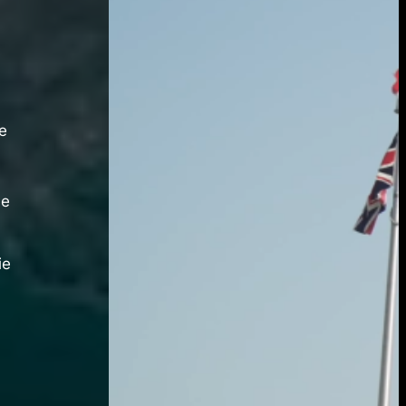
ee
se
ie