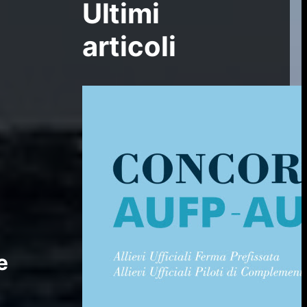
Ultimi
articoli
e