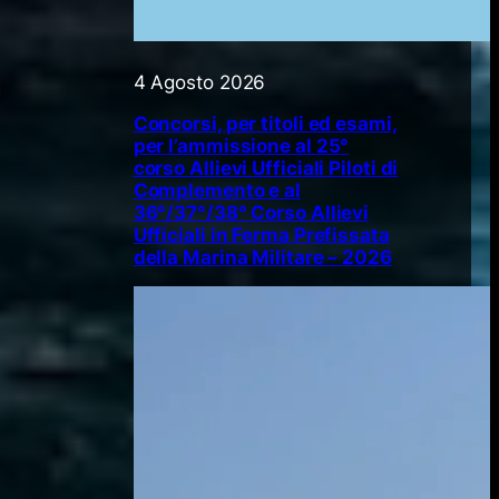
4 Agosto 2026
Concorsi, per titoli ed esami,
per l’ammissione al 25°
corso Allievi Ufficiali Piloti di
Complemento e al
36°/37°/38° Corso Allievi
Ufficiali in Ferma Prefissata
della Marina Militare – 2026