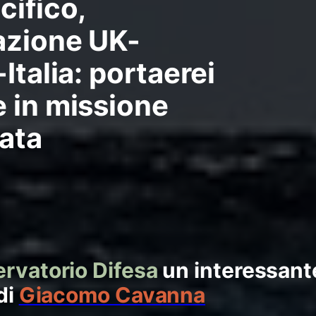
cifico,
azione UK-
Italia: portaerei
 in missione
ata
rvatorio Difesa
un interessant
di
Giacomo Cavanna