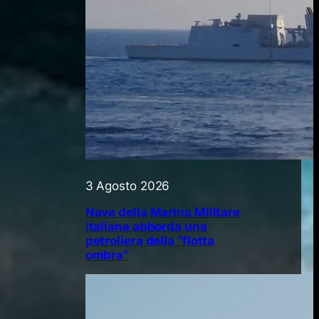
3 Agosto 2026
Nave della Marina Militare
italiana abborda una
petroliera della “flotta
ombra”