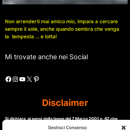
Non arrenderti mai amico mio, impara a cercare
sempre il sole, anche quando sembra che venga
la tempesta … e lotta!
Mi trovate anche nei Social
Facebook
Instagram
YouTube
X
Pinterest
Disclaimer
Si dichiara, ai sensi della legge del 7 Marzo 2001 n. 62 che
questo sito non rientra nella categoria di “Informazione
Gestisci Consenso