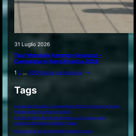
31 Luglio 2026
Tour Mondiale Amerigo Vespucci –
Campagna in Nord America 2026
1
2
…
526
Pagina successiva
→
Tags
A bordo del Dandolo il sommergibile utilizzato durante la Guerra
Fredda contro le minacce nucleari
A bordo di Nave Raimondo Montecuccoli il nuovo volto
operativo della Marina Militare (Video)
Alla scoperta del sommergibile Andrea Provana