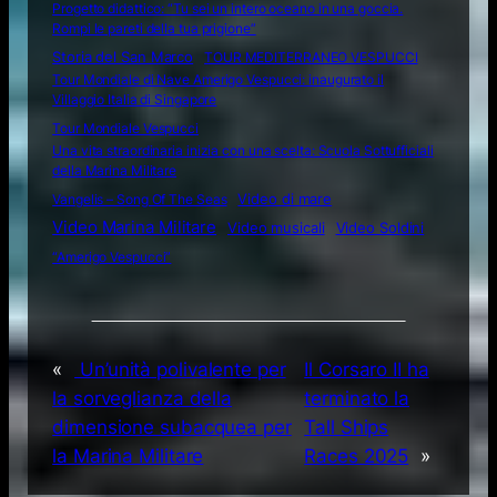
Progetto didattico: “Tu sei un intero oceano in una goccia.
Rompi le pareti della tua prigione”
Storia del San Marco
TOUR MEDITERRANEO VESPUCCI
Tour Mondiale di Nave Amerigo Vespucci: inaugurato il
Villaggio Italia di Singapore
Tour Mondiale Vespucci
Una vita straordinaria inizia con una scelta: Scuola Sottufficiali
della Marina Militare
Video di mare
Vangelis – Song Of The Seas
Video Marina Militare
Video musicali
Video Soldini
“Amerigo Vespucci”
«
Un’unità polivalente per
Il Corsaro II ha
la sorveglianza della
terminato la
dimensione subacquea per
Tall Ships
la Marina Militare
Races 2025
»