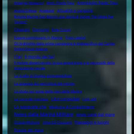
Amerigo Vespucci
Amm. Paolo Treu
Ammiraglio Paolo Treu
Attualità e curiosità
Analisi Difesa
Aneddoti
Brigata Marina San Marco: una storia di Valore "Per Mare Per
Terram"
Citazioni
Concorsi
Ente Circoli
Essere commissario in Marina
Frasi celebri
Gli highlights della prima campagna in Indopacifico del Carrier
Strike Group italiano
I fari
Il mondo dei fari
Il motore diesel navale: la sua apparizione e le necessità della
propulsione navale
La scelta di Giorgia sommergibilista
La spiaggia più pericolosa del mondo
La storia nel nome delle navi della Marina
Libri consigliati
La voce del marinaio
Link utili
Lo sapevate che
Medicina di Combattimento
News dalla Marina Militare
news varie dal mare
Ocean4future
Paesaggi e luoghi
Oltre Gli Orizzonti
Poesie del mare