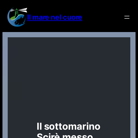
Vai
al
Il mare nel cuore
contenuto
Il sottomarino
Scirè messo