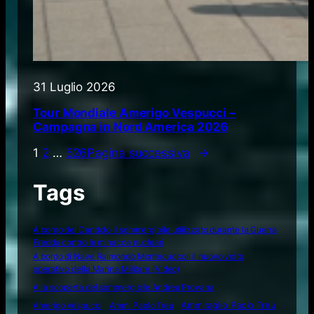
31 Luglio 2026
Tour Mondiale Amerigo Vespucci –
Campagna in Nord America 2026
1
2
…
526
Pagina successiva
→
Tags
A bordo del Dandolo il sommergibile utilizzato durante la Guerra
Fredda contro le minacce nucleari
A bordo di Nave Raimondo Montecuccoli il nuovo volto
operativo della Marina Militare (Video)
Alla scoperta del sommergibile Andrea Provana
Amerigo Vespucci
Amm. Paolo Treu
Ammiraglio Paolo Treu