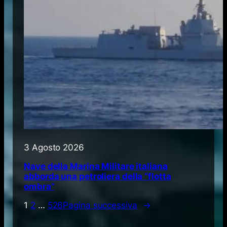
3 Agosto 2026
Nave della Marina Militare italiana
abborda una petroliera della “flotta
ombra”
1
2
…
526
Pagina successiva
→