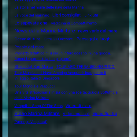
La storia nel nome delle navi della Marina
Libri consigliati
La voce del marinaio
Link utili
Lo sapevate che
Medicina di Combattimento
News dalla Marina Militare
news varie dal mare
Ocean4future
Paesaggi e luoghi
Oltre Gli Orizzonti
Poesie del mare
Progetto didattico: “Tu sei un intero oceano in una goccia.
Rompi le pareti della tua prigione”
Storia del San Marco
TOUR MEDITERRANEO VESPUCCI
Tour Mondiale di Nave Amerigo Vespucci: inaugurato il
Villaggio Italia di Singapore
Tour Mondiale Vespucci
Una vita straordinaria inizia con una scelta: Scuola Sottufficiali
della Marina Militare
Video di mare
Vangelis – Song Of The Seas
Video Marina Militare
Video musicali
Video Soldini
“Amerigo Vespucci”