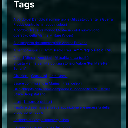
Tags
A bordo del Dandolo il sommergibile utilizzato durante la Guerra
Fredda contro le minacce nucleari
A bordo di Nave Raimondo Montecuccoli il nuovo volto
operativo della Marina Militare (Video)
Alla scoperta del sommergibile Andrea Provana
Amerigo Vespucci
Amm. Paolo Treu
Ammiraglio Paolo Treu
Attualità e curiosità
Analisi Difesa
Aneddoti
Brigata Marina San Marco: una storia di Valore "Per Mare Per
Terram"
Citazioni
Concorsi
Ente Circoli
Essere commissario in Marina
Frasi celebri
Gli highlights della prima campagna in Indopacifico del Carrier
Strike Group italiano
I fari
Il mondo dei fari
Il motore diesel navale: la sua apparizione e le necessità della
propulsione navale
La scelta di Giorgia sommergibilista
La spiaggia più pericolosa del mondo