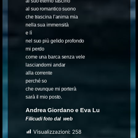
al suo eterno fascino
al suo romantico suono
che trascina l’anima mia
nella sua immensità
e lì
nel suo più gelido profondo
mi perdo
come una barca senza vele
lasciandomi andar
alla corrente
perché so
che ovunque mi porterà
sarà il mio posto.
Andrea Giordano e Eva Lu
Filicudi foto dal web
Visualizzazioni:
258