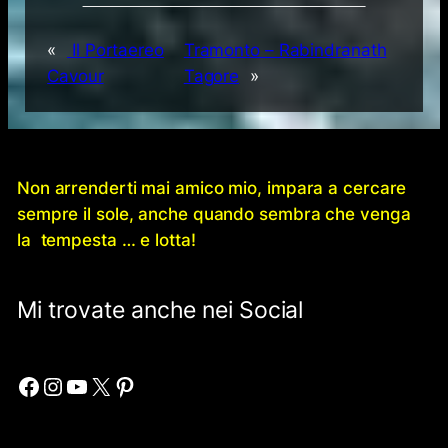
«
Il Portaereo
Tramonto – Rabindranath
Cavour
Tagore
»
Non arrenderti mai amico mio, impara a cercare
sempre il sole, anche quando sembra che venga
la tempesta … e lotta!
Mi trovate anche nei Social
Facebook
Instagram
YouTube
X
Pinterest