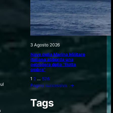
3 Agosto 2026
Nave della Marina Militare
italiana abborda una
petroliera della “flotta
ombra”
1
2
…
526
ul
Pagina successiva
→
Tags
m