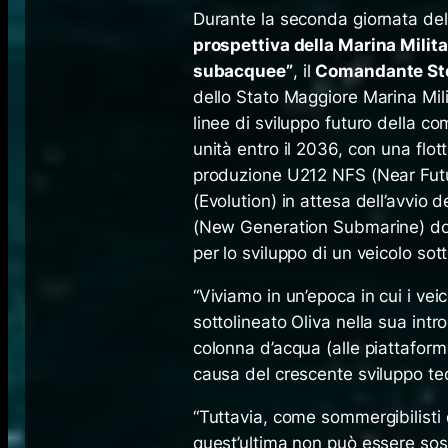
Durante la seconda giornata del
prospettiva della Marina Milit
subacquee”
, il
Comandante Ste
dello Stato Maggiore Marina Milita
linee di sviluppo futuro della c
unità entro il 2036, con una fl
produzione U212 NFS (Near Fut
(Evolution) in attesa dell’avvio 
(New Generation Submarine) dopo
per lo sviluppo di un veicolo 
“Viviamo in un’epoca in cui i vei
sottolineato Oliva nella sua in
colonna d’acqua (alle piattafo
causa del crescente sviluppo te
“Tuttavia, come sommergibilist
quest’ultima non può essere sosti