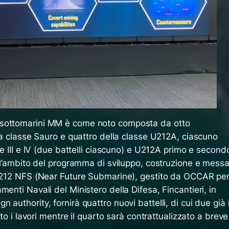
 sottomarini MM è come noto composta da otto
lla classe Sauro e quattro della classe U212A, ciascuno
ie III e IV (due battelli ciascuno) e U212A primo e second
ell’ambito del programma di sviluppo, costruzione e mess
 U212 NFS (Near Future Submarine), gestito da OCCAR pe
enti Navali del Ministero della Difesa, Fincantieri, in
authority, fornirà quattro nuovi battelli, di cui due già 
sto i lavori mentre il quarto sarà contrattualizzato a breve