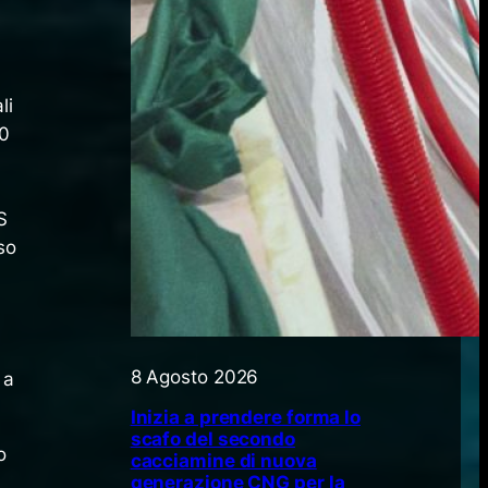
li
10
S
so
8 Agosto 2026
 a
Inizia a prendere forma lo
scafo del secondo
o
cacciamine di nuova
generazione CNG per la