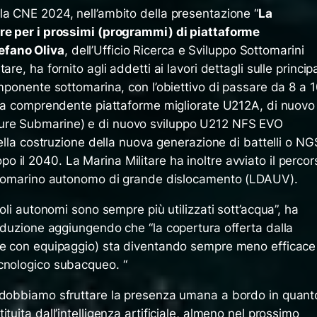
la CNE 2024, nell’ambito della presentazione “
La
are per i prossimi (programmi) di piattaforme
fano Oliva
, dell’Ufficio Ricerca e Sviluppo Sottomarini
re, ha fornito agli addetti ai lavori dettagli sulle principa
omponente sottomarina, con l’obiettivo di passare da 8 a 
otta comprendente piattaforme migliorate U212A, di nuovo
ure Submarine) e di nuovo sviluppo U212 NFS EVO
della costruzione della nuova generazione di battelli o NG
 il 2040. La Marina Militare ha inoltre avviato il percor
sottomarino autonomo di grande dislocamento (LDAUV).
coli autonomi sono sempre più utilizzati sott’acqua”, ha
troduzione aggiungendo che “
la copertura offerta dalla
rme con equipaggio) sta diventando sempre meno efficace
cnologico subacqueo. “
i dobbiamo sfruttare la presenza umana a bordo in quant
tuita dall’intelligenza artificiale, almeno nel prossimo