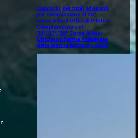
Concorsi, per titoli ed esami,
per l’ammissione al 25°
corso Allievi Ufficiali Piloti di
Complemento e al
36°/37°/38° Corso Allievi
Ufficiali in Ferma Prefissata
della Marina Militare – 2026
o
a
r
in
.