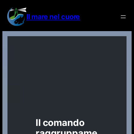
Vai
al
Il mare nel cuore
contenuto
Il comando
raggruppame