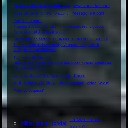
News dalla Marina Militare
news varie dal mare
Ocean4future
Paesaggi e luoghi
Oltre Gli Orizzonti
Poesie del mare
Progetto didattico: “Tu sei un intero oceano in una goccia.
Rompi le pareti della tua prigione”
Storia del San Marco
TOUR MEDITERRANEO VESPUCCI
Tour Mondiale di Nave Amerigo Vespucci: inaugurato il
Villaggio Italia di Singapore
Tour Mondiale Vespucci
Una vita straordinaria inizia con una scelta: Scuola Sottufficiali
della Marina Militare
Video di mare
Vangelis – Song Of The Seas
Video Marina Militare
Video musicali
Video Soldini
“Amerigo Vespucci”
La Marina del
«
Militarizzare i fondali
futuro?