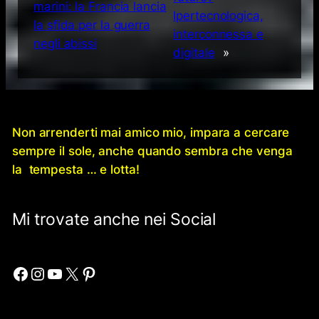
marini: la Francia lancia
Ipertecnologica,
la sfida per la guerra
interconnessa e
negli abissi
digitale
»
Non arrenderti mai amico mio, impara a cercare
sempre il sole, anche quando sembra che venga
la tempesta … e lotta!
Mi trovate anche nei Social
Facebook
Instagram
YouTube
X
Pinterest