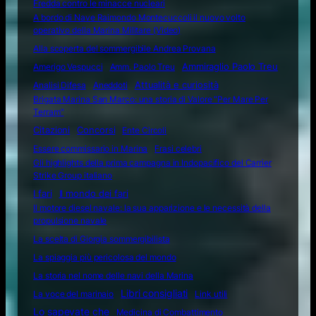
Fredda contro le minacce nucleari
A bordo di Nave Raimondo Montecuccoli il nuovo volto
operativo della Marina Militare (Video)
Alla scoperta del sommergibile Andrea Provana
Amerigo Vespucci
Amm. Paolo Treu
Ammiraglio Paolo Treu
Attualità e curiosità
Analisi Difesa
Aneddoti
Brigata Marina San Marco: una storia di Valore "Per Mare Per
Terram"
Citazioni
Concorsi
Ente Circoli
Essere commissario in Marina
Frasi celebri
Gli highlights della prima campagna in Indopacifico del Carrier
Strike Group italiano
I fari
Il mondo dei fari
Il motore diesel navale: la sua apparizione e le necessità della
propulsione navale
La scelta di Giorgia sommergibilista
La spiaggia più pericolosa del mondo
La storia nel nome delle navi della Marina
Libri consigliati
La voce del marinaio
Link utili
Lo sapevate che
Medicina di Combattimento