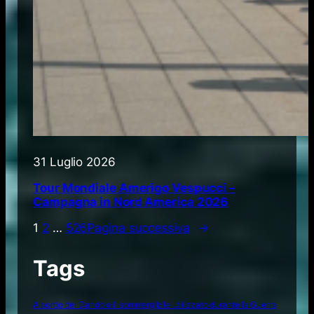
31 Luglio 2026
Tour Mondiale Amerigo Vespucci –
Campagna in Nord America 2026
1
2
…
526
Pagina successiva
→
Tags
A bordo del Dandolo il sommergibile utilizzato durante la Guerra