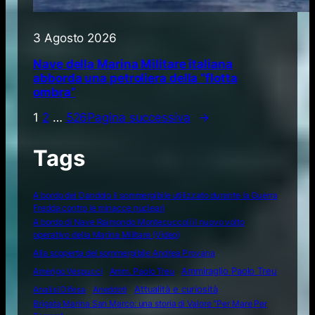
3 Agosto 2026
Nave della Marina Militare italiana
abborda una petroliera della “flotta
ombra”
1
2
…
526
Pagina successiva
→
Tags
A bordo del Dandolo il sommergibile utilizzato durante la Guerra
Fredda contro le minacce nucleari
A bordo di Nave Raimondo Montecuccoli il nuovo volto
operativo della Marina Militare (Video)
Alla scoperta del sommergibile Andrea Provana
Amerigo Vespucci
Amm. Paolo Treu
Ammiraglio Paolo Treu
Attualità e curiosità
Analisi Difesa
Aneddoti
Brigata Marina San Marco: una storia di Valore "Per Mare Per