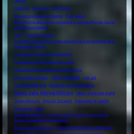
Terram"
Citazioni
Concorsi
Ente Circoli
Essere commissario in Marina
Frasi celebri
Gli highlights della prima campagna in Indopacifico del Carrier
Strike Group italiano
I fari
Il mondo dei fari
Il motore diesel navale: la sua apparizione e le necessità della
propulsione navale
La scelta di Giorgia sommergibilista
La spiaggia più pericolosa del mondo
La storia nel nome delle navi della Marina
Libri consigliati
La voce del marinaio
Link utili
Lo sapevate che
Medicina di Combattimento
News dalla Marina Militare
news varie dal mare
Ocean4future
Paesaggi e luoghi
Oltre Gli Orizzonti
Poesie del mare
Progetto didattico: “Tu sei un intero oceano in una goccia.
Rompi le pareti della tua prigione”
Storia del San Marco
TOUR MEDITERRANEO VESPUCCI
Tour Mondiale di Nave Amerigo Vespucci: inaugurato il