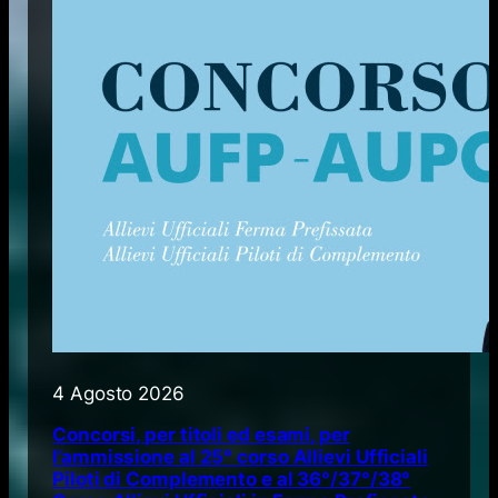
4 Agosto 2026
Concorsi, per titoli ed esami, per
l’ammissione al 25° corso Allievi Ufficiali
Piloti di Complemento e al 36°/37°/38°