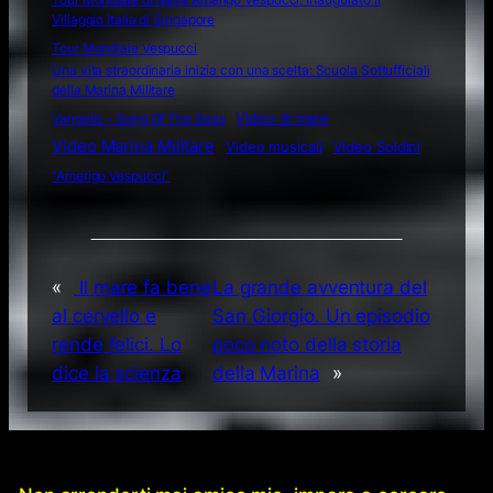
Villaggio Italia di Singapore
Tour Mondiale Vespucci
Una vita straordinaria inizia con una scelta: Scuola Sottufficiali
della Marina Militare
Video di mare
Vangelis – Song Of The Seas
Video Marina Militare
Video musicali
Video Soldini
“Amerigo Vespucci”
«
Il mare fa bene
La grande avventura del
al cervello e
San Giorgio. Un episodio
rende felici. Lo
poco noto della storia
dice la scienza
della Marina
»