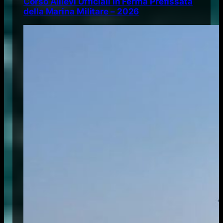
Corso Allievi Ufficiali in Ferma Prefissata
della Marina Militare – 2026