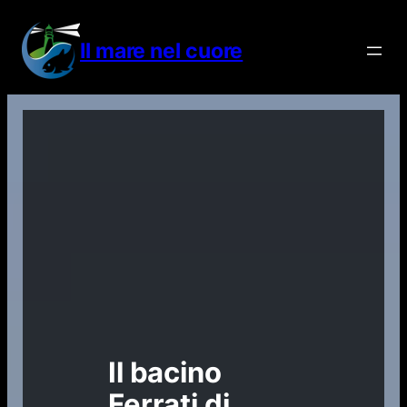
Vai
al
Il mare nel cuore
contenuto
Il bacino
Ferrati di