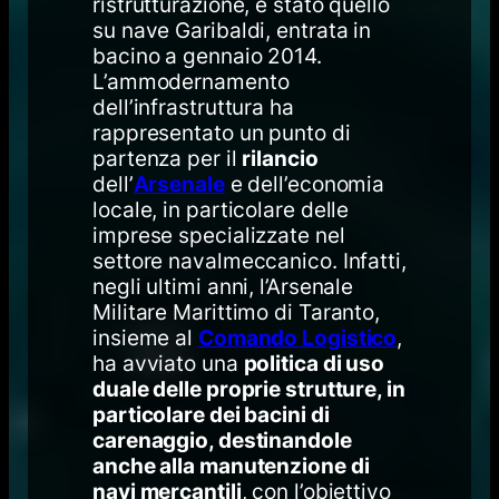
ristrutturazione, è stato quello
su nave Garibaldi, entrata in
bacino a gennaio 2014.
L’ammodernamento
dell’infrastruttura ha
rappresentato un punto di
partenza per il
rilancio
dell’
Arsenale
e dell’economia
locale, in particolare delle
imprese specializzate nel
settore navalmeccanico. Infatti,
negli ultimi anni, l’Arsenale
Militare Marittimo di Taranto,
insieme al
Comando Logistico
,
ha avviato una
politica di uso
duale delle proprie strutture, in
particolare dei bacini di
carenaggio, destinandole
anche alla manutenzione di
navi mercantili
, con l’obiettivo