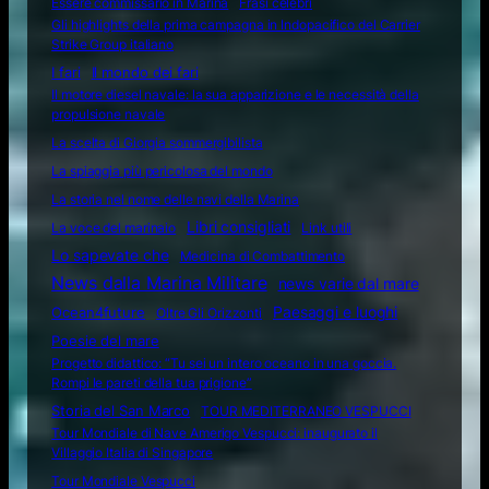
Essere commissario in Marina
Frasi celebri
Gli highlights della prima campagna in Indopacifico del Carrier
Strike Group italiano
I fari
Il mondo dei fari
Il motore diesel navale: la sua apparizione e le necessità della
propulsione navale
La scelta di Giorgia sommergibilista
La spiaggia più pericolosa del mondo
La storia nel nome delle navi della Marina
Libri consigliati
La voce del marinaio
Link utili
Lo sapevate che
Medicina di Combattimento
News dalla Marina Militare
news varie dal mare
Ocean4future
Paesaggi e luoghi
Oltre Gli Orizzonti
Poesie del mare
Progetto didattico: “Tu sei un intero oceano in una goccia.
Rompi le pareti della tua prigione”
Storia del San Marco
TOUR MEDITERRANEO VESPUCCI
Tour Mondiale di Nave Amerigo Vespucci: inaugurato il
Villaggio Italia di Singapore
Tour Mondiale Vespucci