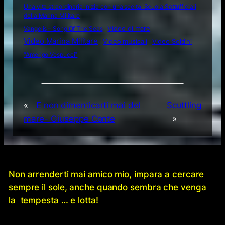
Una vita straordinaria inizia con una scelta: Scuola Sottufficiali
della Marina Militare
Video di mare
Vangelis – Song Of The Seas
Video Marina Militare
Video musicali
Video Soldini
“Amerigo Vespucci”
«
E non dimenticarti mai del
Scuttling
mare- Giuseppe Conte
»
Non arrenderti mai amico mio, impara a cercare
sempre il sole, anche quando sembra che venga
la tempesta … e lotta!