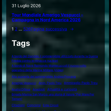
31 Luglio 2026
Tour Mondiale Amerigo Vespucci –
Campagna in Nord America 2026
1
2
…
526
Pagina successiva
→
Tags
A bordo del Dandolo il sommergibile utilizzato durante la Guerra
Fredda contro le minacce nucleari
A bordo di Nave Raimondo Montecuccoli il nuovo volto
operativo della Marina Militare (Video)
Alla scoperta del sommergibile Andrea Provana
Amerigo Vespucci
Amm. Paolo Treu
Ammiraglio Paolo Treu
Attualità e curiosità
Analisi Difesa
Aneddoti
Brigata Marina San Marco: una storia di Valore "Per Mare Per
Terram"
Citazioni
Concorsi
Ente Circoli