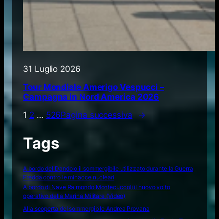
31 Luglio 2026
Tour Mondiale Amerigo Vespucci –
Campagna in Nord America 2026
1
2
…
526
Pagina successiva
→
Tags
A bordo del Dandolo il sommergibile utilizzato durante la Guerra
Fredda contro le minacce nucleari
A bordo di Nave Raimondo Montecuccoli il nuovo volto
operativo della Marina Militare (Video)
Alla scoperta del sommergibile Andrea Provana