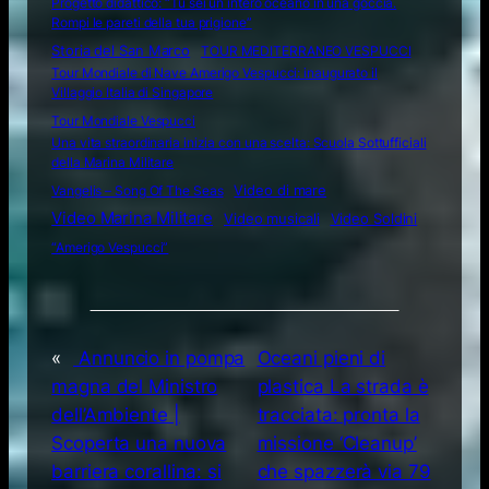
Progetto didattico: “Tu sei un intero oceano in una goccia.
Rompi le pareti della tua prigione”
Storia del San Marco
TOUR MEDITERRANEO VESPUCCI
Tour Mondiale di Nave Amerigo Vespucci: inaugurato il
Villaggio Italia di Singapore
Tour Mondiale Vespucci
Una vita straordinaria inizia con una scelta: Scuola Sottufficiali
della Marina Militare
Video di mare
Vangelis – Song Of The Seas
Video Marina Militare
Video musicali
Video Soldini
“Amerigo Vespucci”
«
Annuncio in pompa
Oceani pieni di
magna del Ministro
plastica La strada è
dell’Ambiente |
tracciata: pronta la
Scoperta una nuova
missione ‘Cleanup’
barriera corallina: si
che spazzerà via 79