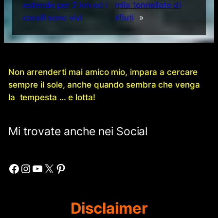
estende per 2 km ed i
mila tonnellate di
coralli sono vivi
rifiuti
»
Non arrenderti mai amico mio, impara a cercare
sempre il sole, anche quando sembra che venga
la tempesta … e lotta!
Mi trovate anche nei Social
Facebook
Instagram
YouTube
X
Pinterest
Disclaimer