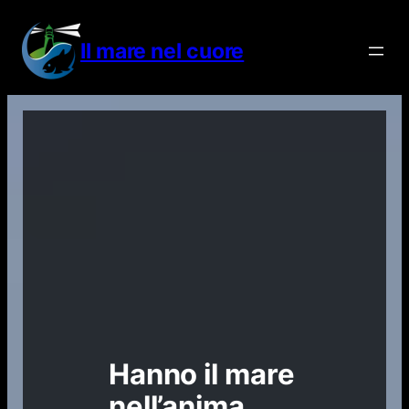
Vai
al
Il mare nel cuore
contenuto
Hanno il mare
nell’anima