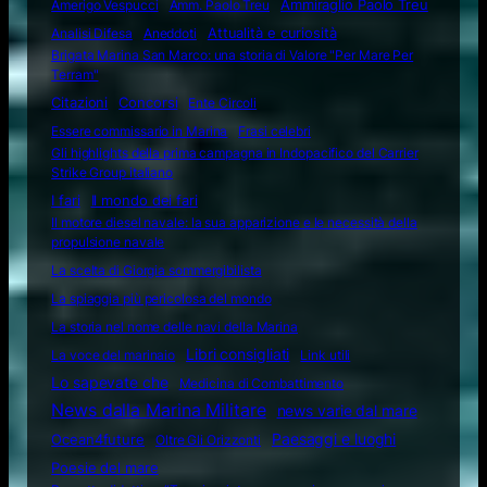
Amerigo Vespucci
Amm. Paolo Treu
Ammiraglio Paolo Treu
Attualità e curiosità
Analisi Difesa
Aneddoti
Brigata Marina San Marco: una storia di Valore "Per Mare Per
Terram"
Citazioni
Concorsi
Ente Circoli
Essere commissario in Marina
Frasi celebri
Gli highlights della prima campagna in Indopacifico del Carrier
Strike Group italiano
I fari
Il mondo dei fari
Il motore diesel navale: la sua apparizione e le necessità della
propulsione navale
La scelta di Giorgia sommergibilista
La spiaggia più pericolosa del mondo
La storia nel nome delle navi della Marina
Libri consigliati
La voce del marinaio
Link utili
Lo sapevate che
Medicina di Combattimento
News dalla Marina Militare
news varie dal mare
Ocean4future
Paesaggi e luoghi
Oltre Gli Orizzonti
Poesie del mare