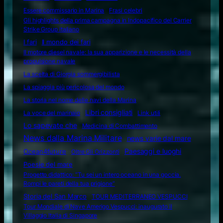
Essere commissario in Marina
Frasi celebri
Gli highlights della prima campagna in Indopacifico del Carrier
Strike Group italiano
I fari
Il mondo dei fari
Il motore diesel navale: la sua apparizione e le necessità della
propulsione navale
La scelta di Giorgia sommergibilista
La spiaggia più pericolosa del mondo
La storia nel nome delle navi della Marina
Libri consigliati
La voce del marinaio
Link utili
Lo sapevate che
Medicina di Combattimento
News dalla Marina Militare
news varie dal mare
Ocean4future
Paesaggi e luoghi
Oltre Gli Orizzonti
Poesie del mare
Progetto didattico: “Tu sei un intero oceano in una goccia.
Rompi le pareti della tua prigione”
Storia del San Marco
TOUR MEDITERRANEO VESPUCCI
Tour Mondiale di Nave Amerigo Vespucci: inaugurato il
Villaggio Italia di Singapore