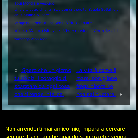
Tour Mondiale Vespucci
Una vita straordinaria inizia con una scelta: Scuola Sottufficiali
della Marina Militare
Video di mare
Vangelis – Song Of The Seas
Video Marina Militare
Video musicali
Video Soldini
“Amerigo Vespucci”
«
Spero che un giorno
La vita è come il
tu abbia il coraggio di
mare, non gliene
scappare da ogni cosa
frega niente se
che ti rende infelice.
non sai nuotare.
»
Non arrenderti mai amico mio, impara a cercare
sempre il sole, anche quando sembra che venga