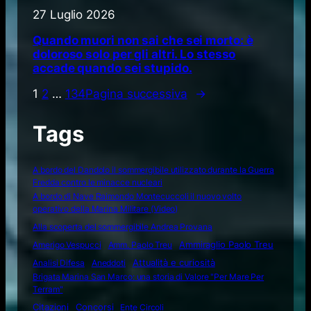
27 Luglio 2026
Quando muori non sai che sei morto: è
doloroso solo per gli altri. Lo stesso
accade quando sei stupido.
1
2
…
134
Pagina successiva
→
Tags
A bordo del Dandolo il sommergibile utilizzato durante la Guerra
Fredda contro le minacce nucleari
A bordo di Nave Raimondo Montecuccoli il nuovo volto
operativo della Marina Militare (Video)
Alla scoperta del sommergibile Andrea Provana
Amerigo Vespucci
Amm. Paolo Treu
Ammiraglio Paolo Treu
Attualità e curiosità
Analisi Difesa
Aneddoti
Brigata Marina San Marco: una storia di Valore "Per Mare Per
Terram"
Citazioni
Concorsi
Ente Circoli