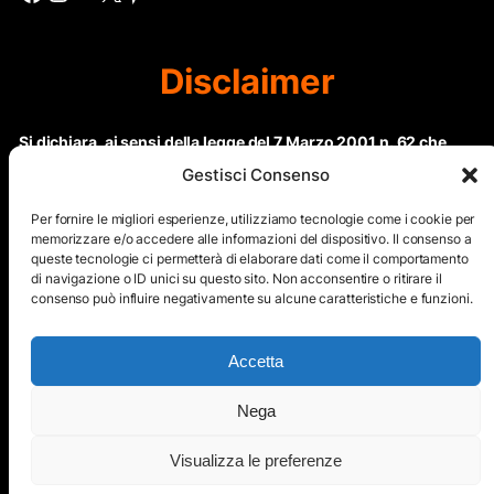
Disclaimer
Si dichiara, ai sensi della legge del 7 Marzo 2001 n. 62 che
questo sito non rientra nella categoria di “Informazione
Gestisci Consenso
periodica” in quanto viene aggiornato ad intervalli non
regolari. Le immagini dei collaboratori detentori del
Per fornire le migliori esperienze, utilizziamo tecnologie come i cookie per
Copyright © sono riproducibili solo dietro specifica
memorizzare e/o accedere alle informazioni del dispositivo. Il consenso a
queste tecnologie ci permetterà di elaborare dati come il comportamento
autorizzazione. Il contenuto del sito, comprensivo di testi e
di navigazione o ID unici su questo sito. Non acconsentire o ritirare il
immagini, eccetto dove espressamente specificato, è
consenso può influire negativamente su alcune caratteristiche e funzioni.
protetto da Copyright © e non può essere riprodotto e
diffuso tramite nessun mezzo elettronico o cartaceo senza
esplicita autorizzazione scritta da parte dello staff di ”Il Mare
Accetta
nel cuore”
Nega
Copyright © All Right Reserved
Visualizza le preferenze
Mappa del Sito