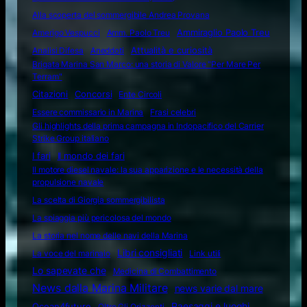
Alla scoperta del sommergibile Andrea Provana
Amerigo Vespucci
Amm. Paolo Treu
Ammiraglio Paolo Treu
Attualità e curiosità
Analisi Difesa
Aneddoti
Brigata Marina San Marco: una storia di Valore "Per Mare Per
Terram"
Citazioni
Concorsi
Ente Circoli
Essere commissario in Marina
Frasi celebri
Gli highlights della prima campagna in Indopacifico del Carrier
Strike Group italiano
I fari
Il mondo dei fari
Il motore diesel navale: la sua apparizione e le necessità della
propulsione navale
La scelta di Giorgia sommergibilista
La spiaggia più pericolosa del mondo
La storia nel nome delle navi della Marina
Libri consigliati
La voce del marinaio
Link utili
Lo sapevate che
Medicina di Combattimento
News dalla Marina Militare
news varie dal mare
Ocean4future
Paesaggi e luoghi
Oltre Gli Orizzonti