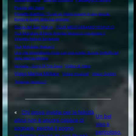
Poesie del mare
Progetto didattico: “Tu sei un intero oceano in una goccia.
Rompi le pareti della tua prigione”
Storia del San Marco
TOUR MEDITERRANEO VESPUCCI
Tour Mondiale di Nave Amerigo Vespucci: inaugurato il
Villaggio Italia di Singapore
Tour Mondiale Vespucci
Una vita straordinaria inizia con una scelta: Scuola Sottufficiali
della Marina Militare
Video di mare
Vangelis – Song Of The Seas
Video Marina Militare
Video musicali
Video Soldini
“Amerigo Vespucci”
«
Chi prova invidia per la felicità
Un bel
altrui non è ancora capace di
viso è
sognare, perché il sogno
pericoloso,