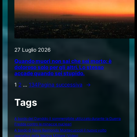
27 Luglio 2026
Quando muori non sai che sei morto: è
doloroso solo per gli altri. Lo stesso
accade quando sei stupido.
1
2
…
134
Pagina successiva
→
Tags
A bordo del Dandolo il sommergibile utilizzato durante la Guerra
Fredda contro le minacce nucleari
A bordo di Nave Raimondo Montecuccoli il nuovo volto
operativo della Marina Militare (Video)