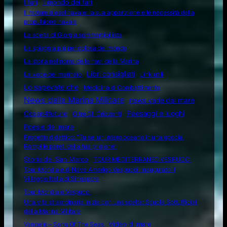
I fari
Il mondo dei fari
Il motore diesel navale: la sua apparizione e le necessità della
propulsione navale
La scelta di Giorgia sommergibilista
La spiaggia più pericolosa del mondo
La storia nel nome delle navi della Marina
Libri consigliati
La voce del marinaio
Link utili
Lo sapevate che
Medicina di Combattimento
News dalla Marina Militare
news varie dal mare
Ocean4future
Paesaggi e luoghi
Oltre Gli Orizzonti
Poesie del mare
Progetto didattico: “Tu sei un intero oceano in una goccia.
Rompi le pareti della tua prigione”
Storia del San Marco
TOUR MEDITERRANEO VESPUCCI
Tour Mondiale di Nave Amerigo Vespucci: inaugurato il
Villaggio Italia di Singapore
Tour Mondiale Vespucci
Una vita straordinaria inizia con una scelta: Scuola Sottufficiali
della Marina Militare
Video di mare
Vangelis – Song Of The Seas