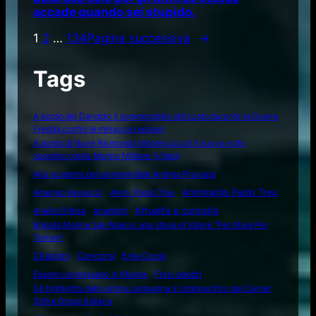
accade quando sei stupido.
1
2
…
134
Pagina successiva
→
Tags
A bordo del Dandolo il sommergibile utilizzato durante la Guerra
Fredda contro le minacce nucleari
A bordo di Nave Raimondo Montecuccoli il nuovo volto
operativo della Marina Militare (Video)
Alla scoperta del sommergibile Andrea Provana
Amerigo Vespucci
Amm. Paolo Treu
Ammiraglio Paolo Treu
Attualità e curiosità
Analisi Difesa
Aneddoti
Brigata Marina San Marco: una storia di Valore "Per Mare Per
Terram"
Citazioni
Concorsi
Ente Circoli
Essere commissario in Marina
Frasi celebri
Gli highlights della prima campagna in Indopacifico del Carrier
Strike Group italiano