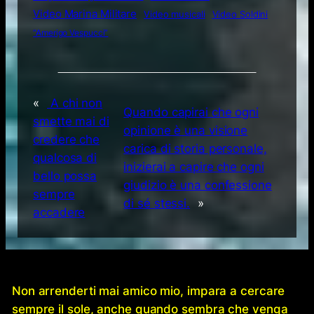
Video Marina Militare
Video musicali
Video Soldini
“Amerigo Vespucci”
«
A chi non
Quando capirai che ogni
smette mai di
opinione è una visione
credere che
carica di storia personale,
qualcosa di
inizierai a capire che ogni
bello possa
giudizio è una confessione
sempre
di sé stessi.
»
accadere
Non arrenderti mai amico mio, impara a cercare
sempre il sole, anche quando sembra che venga