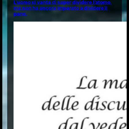
L’uomo si vanta di saper dividere l’atomo,
ma non ha ancora imparato a dividere il
pane.