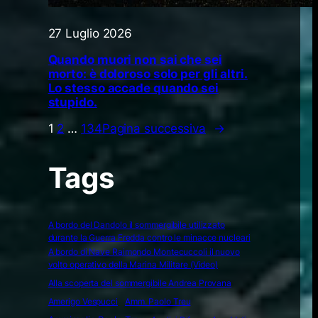
27 Luglio 2026
Quando muori non sai che sei
morto: è doloroso solo per gli altri.
Lo stesso accade quando sei
stupido.
1
2
…
134
Pagina successiva
→
Tags
A bordo del Dandolo il sommergibile utilizzato
durante la Guerra Fredda contro le minacce nucleari
A bordo di Nave Raimondo Montecuccoli il nuovo
volto operativo della Marina Militare (Video)
Alla scoperta del sommergibile Andrea Provana
Amerigo Vespucci
Amm. Paolo Treu