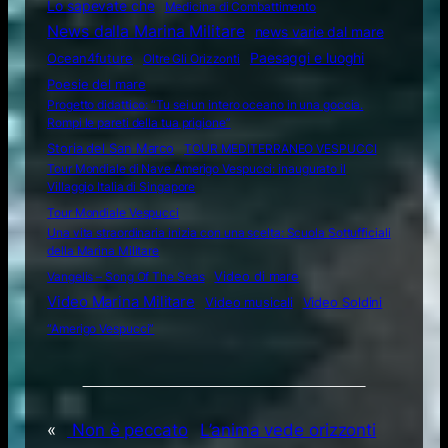
Lo sapevate che
Medicina di Combattimento
News dalla Marina Militare
news varie dal mare
Ocean4future
Paesaggi e luoghi
Oltre Gli Orizzonti
Poesie del mare
Progetto didattico: “Tu sei un intero oceano in una goccia.
Rompi le pareti della tua prigione”
Storia del San Marco
TOUR MEDITERRANEO VESPUCCI
Tour Mondiale di Nave Amerigo Vespucci: inaugurato il
Villaggio Italia di Singapore
Tour Mondiale Vespucci
Una vita straordinaria inizia con una scelta: Scuola Sottufficiali
della Marina Militare
Video di mare
Vangelis – Song Of The Seas
Video Marina Militare
Video musicali
Video Soldini
“Amerigo Vespucci”
«
Non è peccato
L’anima vede orizzonti