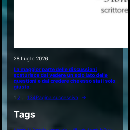
28 Luglio 2026
La maggior parte delle discussioni
scaturisce dal vedere un solo lato delle
questioni e dal credere che esso sia il solo
giusto.
1
2
…
134
Pagina successiva
→
Tags
A bordo del Dandolo il sommergibile utilizzato durante la Guerra