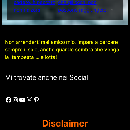
cadere, è peccato
che gli occhi non
non rialzarsi
possono raggiungere.
»
Non arrenderti mai amico mio, impara a cercare
sempre il sole, anche quando sembra che venga
la tempesta … e lotta!
Mi trovate anche nei Social
Facebook
Instagram
YouTube
X
Pinterest
Disclaimer