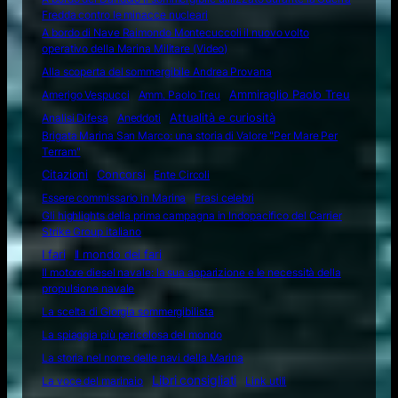
Fredda contro le minacce nucleari
A bordo di Nave Raimondo Montecuccoli il nuovo volto
operativo della Marina Militare (Video)
Alla scoperta del sommergibile Andrea Provana
Amerigo Vespucci
Amm. Paolo Treu
Ammiraglio Paolo Treu
Attualità e curiosità
Analisi Difesa
Aneddoti
Brigata Marina San Marco: una storia di Valore "Per Mare Per
Terram"
Citazioni
Concorsi
Ente Circoli
Essere commissario in Marina
Frasi celebri
Gli highlights della prima campagna in Indopacifico del Carrier
Strike Group italiano
I fari
Il mondo dei fari
Il motore diesel navale: la sua apparizione e le necessità della
propulsione navale
La scelta di Giorgia sommergibilista
La spiaggia più pericolosa del mondo
La storia nel nome delle navi della Marina
Libri consigliati
La voce del marinaio
Link utili