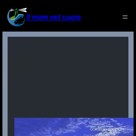
Vai
al
Il mare nel cuore
contenuto