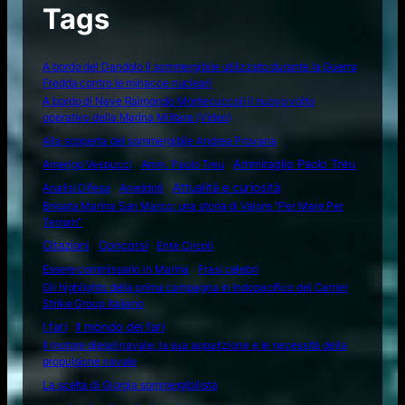
Tags
A bordo del Dandolo il sommergibile utilizzato durante la Guerra
Fredda contro le minacce nucleari
A bordo di Nave Raimondo Montecuccoli il nuovo volto
operativo della Marina Militare (Video)
Alla scoperta del sommergibile Andrea Provana
Amerigo Vespucci
Amm. Paolo Treu
Ammiraglio Paolo Treu
Attualità e curiosità
Analisi Difesa
Aneddoti
Brigata Marina San Marco: una storia di Valore "Per Mare Per
Terram"
Citazioni
Concorsi
Ente Circoli
Essere commissario in Marina
Frasi celebri
Gli highlights della prima campagna in Indopacifico del Carrier
Strike Group italiano
I fari
Il mondo dei fari
Il motore diesel navale: la sua apparizione e le necessità della
propulsione navale
La scelta di Giorgia sommergibilista