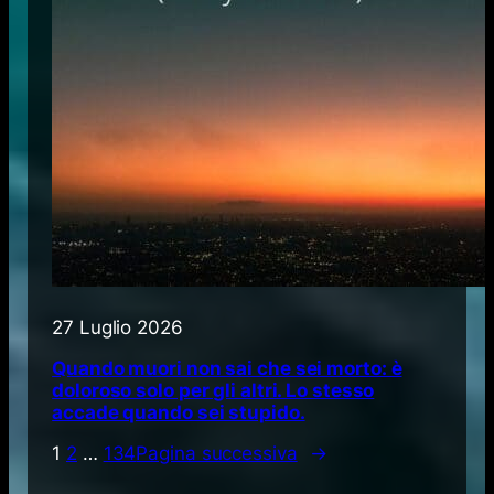
27 Luglio 2026
Quando muori non sai che sei morto: è
doloroso solo per gli altri. Lo stesso
accade quando sei stupido.
1
2
…
134
Pagina successiva
→