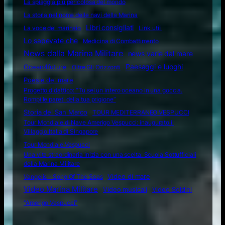
La spiaggia più pericolosa del mondo
La storia nel nome delle navi della Marina
Libri consigliati
La voce del marinaio
Link utili
Lo sapevate che
Medicina di Combattimento
News dalla Marina Militare
news varie dal mare
Ocean4future
Paesaggi e luoghi
Oltre Gli Orizzonti
Poesie del mare
Progetto didattico: “Tu sei un intero oceano in una goccia.
Rompi le pareti della tua prigione”
Storia del San Marco
TOUR MEDITERRANEO VESPUCCI
Tour Mondiale di Nave Amerigo Vespucci: inaugurato il
Villaggio Italia di Singapore
Tour Mondiale Vespucci
Una vita straordinaria inizia con una scelta: Scuola Sottufficiali
della Marina Militare
Video di mare
Vangelis – Song Of The Seas
Video Marina Militare
Video musicali
Video Soldini
“Amerigo Vespucci”