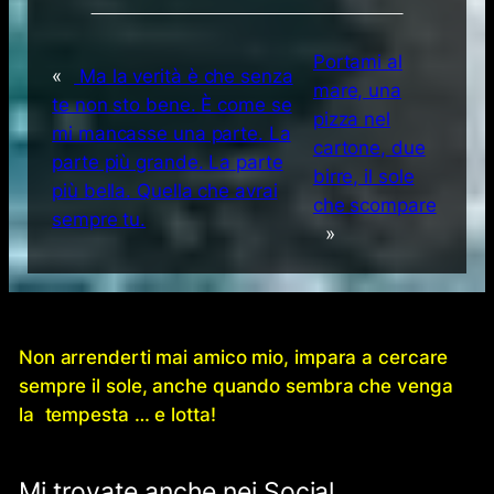
Portami al
«
Ma la verità è che senza
mare, una
te non sto bene. È come se
pizza nel
mi mancasse una parte. La
cartone, due
parte più grande. La parte
birre, il sole
più bella. Quella che avrai
che scompare
sempre tu.
»
Non arrenderti mai amico mio, impara a cercare
sempre il sole, anche quando sembra che venga
la tempesta … e lotta!
Mi trovate anche nei Social