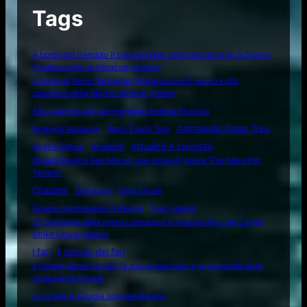
Tags
A bordo del Dandolo il sommergibile utilizzato durante la Guerra
Fredda contro le minacce nucleari
A bordo di Nave Raimondo Montecuccoli il nuovo volto
operativo della Marina Militare (Video)
Alla scoperta del sommergibile Andrea Provana
Amerigo Vespucci
Amm. Paolo Treu
Ammiraglio Paolo Treu
Attualità e curiosità
Analisi Difesa
Aneddoti
Brigata Marina San Marco: una storia di Valore "Per Mare Per
Terram"
Citazioni
Concorsi
Ente Circoli
Essere commissario in Marina
Frasi celebri
Gli highlights della prima campagna in Indopacifico del Carrier
Strike Group italiano
I fari
Il mondo dei fari
Il motore diesel navale: la sua apparizione e le necessità della
propulsione navale
La scelta di Giorgia sommergibilista