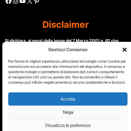
Facebook
Instagram
YouTube
X
Pinterest
Disclaimer
Si dichiara, ai sensi della legge del 7 Marzo 2001 n. 62 che
questo sito non rientra nella categoria di “Informazione
Gestisci Consenso
periodica” in quanto viene aggiornato ad intervalli non
regolari. Le immagini dei collaboratori detentori del
Per fornire le migliori esperienze, utilizziamo tecnologie come i cookie per
Copyright © sono riproducibili solo dietro specifica
memorizzare e/o accedere alle informazioni del dispositivo. Il consenso a
queste tecnologie ci permetterà di elaborare dati come il comportamento
autorizzazione. Il contenuto del sito, comprensivo di testi e
di navigazione o ID unici su questo sito. Non acconsentire o ritirare il
immagini, eccetto dove espressamente specificato, è
consenso può influire negativamente su alcune caratteristiche e funzioni.
protetto da Copyright © e non può essere riprodotto e
diffuso tramite nessun mezzo elettronico o cartaceo senza
esplicita autorizzazione scritta da parte dello staff di ”Il Mare
Accetta
nel cuore”
Nega
Copyright © All Right Reserved
Visualizza le preferenze
Mappa del Sito