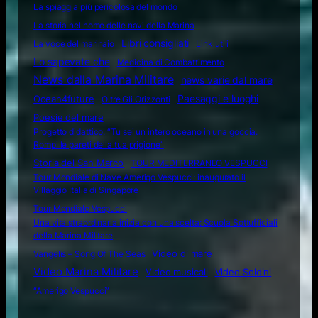
La spiaggia più pericolosa del mondo
La storia nel nome delle navi della Marina
Libri consigliati
La voce del marinaio
Link utili
Lo sapevate che
Medicina di Combattimento
News dalla Marina Militare
news varie dal mare
Ocean4future
Paesaggi e luoghi
Oltre Gli Orizzonti
Poesie del mare
Progetto didattico: “Tu sei un intero oceano in una goccia.
Rompi le pareti della tua prigione”
Storia del San Marco
TOUR MEDITERRANEO VESPUCCI
Tour Mondiale di Nave Amerigo Vespucci: inaugurato il
Villaggio Italia di Singapore
Tour Mondiale Vespucci
Una vita straordinaria inizia con una scelta: Scuola Sottufficiali
della Marina Militare
Video di mare
Vangelis – Song Of The Seas
Video Marina Militare
Video musicali
Video Soldini
“Amerigo Vespucci”