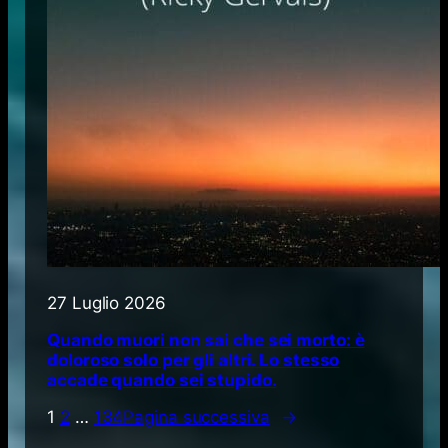
27 Luglio 2026
Quando muori non sai che sei morto: è
doloroso solo per gli altri. Lo stesso
accade quando sei stupido.
1
2
…
134
Pagina successiva
→