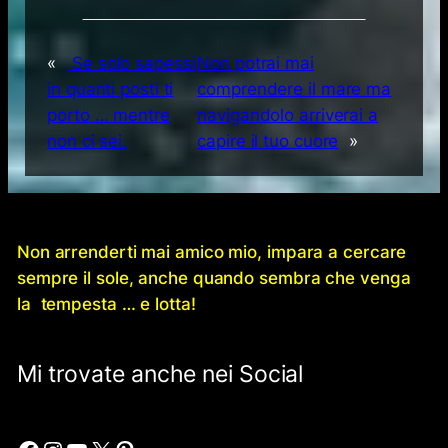
«
Se solo sapessi
Non potrai mai
in quanti posti ti
comprendere il mare ma
porto … mentre
navigandolo arriverai a
non ci sei.
capire il tuo cuore
»
Non arrenderti mai amico mio, impara a cercare
sempre il sole, anche quando sembra che venga
la tempesta … e lotta!
Mi trovate anche nei Social