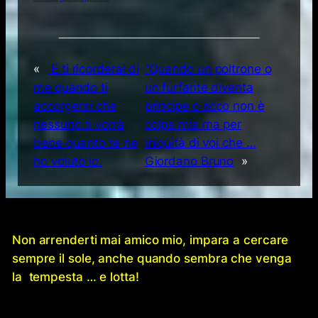
«
E ti ricorderai di
“Quando un poltrone o
me quando ti
un furfante diventa
accorgerai che
principe o ricco non è
nessuno ti vorrà
colpa mia ma per
bene quanto te ne
iniquità di voi che …
ho voluto io.
Giordano Bruno
»
Non arrenderti mai amico mio, impara a cercare
sempre il sole, anche quando sembra che venga
la tempesta … e lotta!