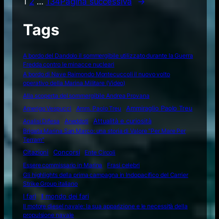
1
2
…
134
Pagina successiva
→
Tags
A bordo del Dandolo il sommergibile utilizzato durante la Guerra
Fredda contro le minacce nucleari
A bordo di Nave Raimondo Montecuccoli il nuovo volto
operativo della Marina Militare (Video)
Alla scoperta del sommergibile Andrea Provana
Amerigo Vespucci
Amm. Paolo Treu
Ammiraglio Paolo Treu
Attualità e curiosità
Analisi Difesa
Aneddoti
Brigata Marina San Marco: una storia di Valore "Per Mare Per
Terram"
Citazioni
Concorsi
Ente Circoli
Essere commissario in Marina
Frasi celebri
Gli highlights della prima campagna in Indopacifico del Carrier
Strike Group italiano
I fari
Il mondo dei fari
Il motore diesel navale: la sua apparizione e le necessità della
propulsione navale