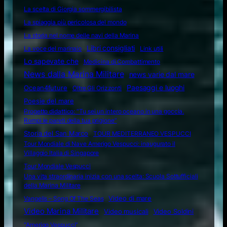
La scelta di Giorgia sommergibilista
La spiaggia più pericolosa del mondo
La storia nel nome delle navi della Marina
Libri consigliati
La voce del marinaio
Link utili
Lo sapevate che
Medicina di Combattimento
News dalla Marina Militare
news varie dal mare
Ocean4future
Paesaggi e luoghi
Oltre Gli Orizzonti
Poesie del mare
Progetto didattico: “Tu sei un intero oceano in una goccia.
Rompi le pareti della tua prigione”
Storia del San Marco
TOUR MEDITERRANEO VESPUCCI
Tour Mondiale di Nave Amerigo Vespucci: inaugurato il
Villaggio Italia di Singapore
Tour Mondiale Vespucci
Una vita straordinaria inizia con una scelta: Scuola Sottufficiali
della Marina Militare
Video di mare
Vangelis – Song Of The Seas
Video Marina Militare
Video musicali
Video Soldini
“Amerigo Vespucci”