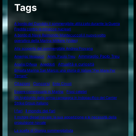
Tags
A bordo del Dandolo il sommergibile utilizzato durante la Guerra
Fredda contro le minacce nucleari
A bordo di Nave Raimondo Montecuccoli il nuovo volto
operativo della Marina Militare (Video)
Alla scoperta del sommergibile Andrea Provana
Amerigo Vespucci
Amm. Paolo Treu
Ammiraglio Paolo Treu
Attualità e curiosità
Analisi Difesa
Aneddoti
Brigata Marina San Marco: una storia di Valore "Per Mare Per
Terram"
Citazioni
Concorsi
Ente Circoli
Essere commissario in Marina
Frasi celebri
Gli highlights della prima campagna in Indopacifico del Carrier
Strike Group italiano
I fari
Il mondo dei fari
Il motore diesel navale: la sua apparizione e le necessità della
propulsione navale
La scelta di Giorgia sommergibilista