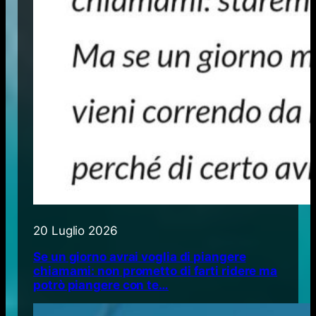
20 Luglio 2026
Se un giorno avrai voglia di piangere
chiamami: non prometto di farti ridere ma
potrò piangere con te…