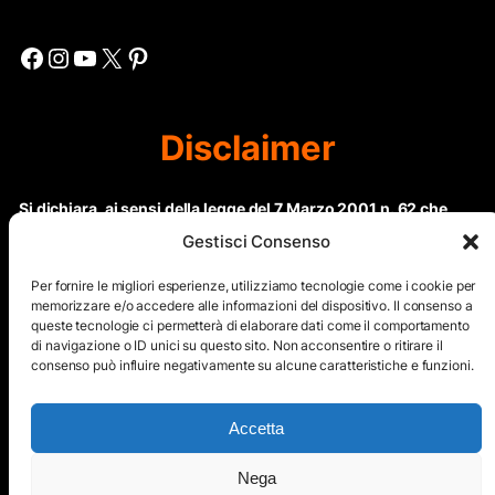
Facebook
Instagram
YouTube
X
Pinterest
Disclaimer
Si dichiara, ai sensi della legge del 7 Marzo 2001 n. 62 che
questo sito non rientra nella categoria di “Informazione
Gestisci Consenso
periodica” in quanto viene aggiornato ad intervalli non
regolari. Le immagini dei collaboratori detentori del
Per fornire le migliori esperienze, utilizziamo tecnologie come i cookie per
Copyright © sono riproducibili solo dietro specifica
memorizzare e/o accedere alle informazioni del dispositivo. Il consenso a
queste tecnologie ci permetterà di elaborare dati come il comportamento
autorizzazione. Il contenuto del sito, comprensivo di testi e
di navigazione o ID unici su questo sito. Non acconsentire o ritirare il
immagini, eccetto dove espressamente specificato, è
consenso può influire negativamente su alcune caratteristiche e funzioni.
protetto da Copyright © e non può essere riprodotto e
diffuso tramite nessun mezzo elettronico o cartaceo senza
esplicita autorizzazione scritta da parte dello staff di ”Il Mare
Accetta
nel cuore”
Nega