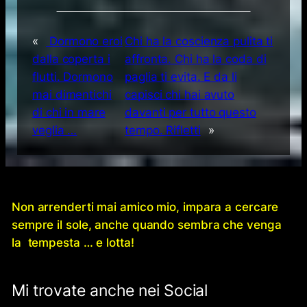
«
Dormono eroi
Chi ha la coscienza pulita ti
dalla coperta i
affronta. Chi ha la coda di
flutti. Dormono
paglia ti evita. E da li
mai dimentichi
capisci chi hai avuto
di chi in mare
davanti per tutto questo
veglia …
tempo. Rifletti
»
Non arrenderti mai amico mio, impara a cercare
sempre il sole, anche quando sembra che venga
la tempesta … e lotta!
Mi trovate anche nei Social