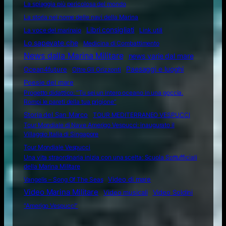
La spiaggia più pericolosa del mondo
La storia nel nome delle navi della Marina
Libri consigliati
La voce del marinaio
Link utili
Lo sapevate che
Medicina di Combattimento
News dalla Marina Militare
news varie dal mare
Ocean4future
Paesaggi e luoghi
Oltre Gli Orizzonti
Poesie del mare
Progetto didattico: “Tu sei un intero oceano in una goccia.
Rompi le pareti della tua prigione”
Storia del San Marco
TOUR MEDITERRANEO VESPUCCI
Tour Mondiale di Nave Amerigo Vespucci: inaugurato il
Villaggio Italia di Singapore
Tour Mondiale Vespucci
Una vita straordinaria inizia con una scelta: Scuola Sottufficiali
della Marina Militare
Video di mare
Vangelis – Song Of The Seas
Video Marina Militare
Video musicali
Video Soldini
“Amerigo Vespucci”