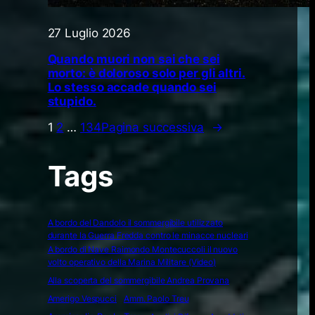
27 Luglio 2026
Quando muori non sai che sei
morto: è doloroso solo per gli altri.
Lo stesso accade quando sei
stupido.
1
2
…
134
Pagina successiva
→
Tags
A bordo del Dandolo il sommergibile utilizzato
durante la Guerra Fredda contro le minacce nucleari
A bordo di Nave Raimondo Montecuccoli il nuovo
volto operativo della Marina Militare (Video)
Alla scoperta del sommergibile Andrea Provana
Amerigo Vespucci
Amm. Paolo Treu