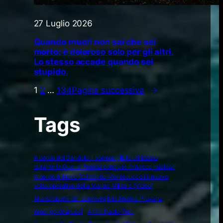
27 Luglio 2026
Quando muori non sai che sei
morto: è doloroso solo per gli altri.
Lo stesso accade quando sei
stupido.
1
2
…
134
Pagina successiva
→
Tags
A bordo del Dandolo il sommergibile utilizzato
durante la Guerra Fredda contro le minacce nucleari
A bordo di Nave Raimondo Montecuccoli il nuovo
volto operativo della Marina Militare (Video)
Alla scoperta del sommergibile Andrea Provana
Amerigo Vespucci
Amm. Paolo Treu