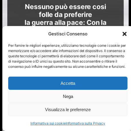
Nessuno può essere cosi
folle da preferire
la guerra alla pace: Con la
pace i figli
Gestisci Consenso
seppelliscono i padri,
con la guerra sono
Per fornire le migliori esperienze, utilizziamo tecnologie come i cookie per
memorizzare e/o accedere alle informazioni del dispositivo. Il consenso a
i padri a seppellire i figli.
queste tecnologie ci permetterà di elaborare dati come il comportamento
di navigazione o ID unici su questo sito. Non acconsentire o ritirare il
consenso può influire negativamente su alcune caratteristiche e funzioni.
Creso
Accetta
Nega
Visualizza le preferenze
Informativa sui cookie
Informativa sulla Privacy