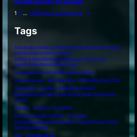
accade quando sei stupido.
1
2
…
134
Pagina successiva
→
Tags
A bordo del Dandolo il sommergibile utilizzato durante la Guerra
Fredda contro le minacce nucleari
A bordo di Nave Raimondo Montecuccoli il nuovo volto
operativo della Marina Militare (Video)
Alla scoperta del sommergibile Andrea Provana
Amerigo Vespucci
Amm. Paolo Treu
Ammiraglio Paolo Treu
Attualità e curiosità
Analisi Difesa
Aneddoti
Brigata Marina San Marco: una storia di Valore "Per Mare Per
Terram"
Citazioni
Concorsi
Ente Circoli
Essere commissario in Marina
Frasi celebri
Gli highlights della prima campagna in Indopacifico del Carrier
Strike Group italiano
I fari
Il mondo dei fari