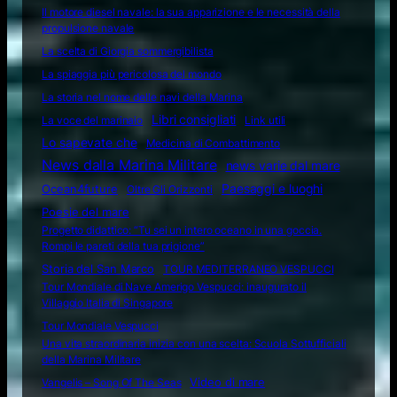
Il motore diesel navale: la sua apparizione e le necessità della
propulsione navale
La scelta di Giorgia sommergibilista
La spiaggia più pericolosa del mondo
La storia nel nome delle navi della Marina
Libri consigliati
La voce del marinaio
Link utili
Lo sapevate che
Medicina di Combattimento
News dalla Marina Militare
news varie dal mare
Ocean4future
Paesaggi e luoghi
Oltre Gli Orizzonti
Poesie del mare
Progetto didattico: “Tu sei un intero oceano in una goccia.
Rompi le pareti della tua prigione”
Storia del San Marco
TOUR MEDITERRANEO VESPUCCI
Tour Mondiale di Nave Amerigo Vespucci: inaugurato il
Villaggio Italia di Singapore
Tour Mondiale Vespucci
Una vita straordinaria inizia con una scelta: Scuola Sottufficiali
della Marina Militare
Video di mare
Vangelis – Song Of The Seas