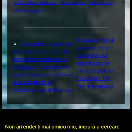
Video Marina Militare
Video musicali
Video Soldini
“Amerigo Vespucci”
Il passato non è
«
Concedimi la serenità
solo ciò che è
di accettare le cose che
successo ma
non posso cambiare. Il
anche ciò che
coraggio di cambiare le
avrebbe potuto
cose che posso cambiare,
succedere ma
e la saggezza di
non è avvenuto
conoscerne la differenza
»
Non arrenderti mai amico mio, impara a cercare