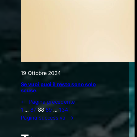
19 Ottobre 2024
Se vuoi puoi il resto sono solo
scuse.
←
Pagina precedente
1
…
87
88
89
…
134
Pagina successiva
→