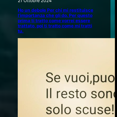
21 Ottobre 2024
Ho un debole Per chi mi restituisce
l’importanza che gli do. Per questo
prima ti tratto come vorrei essere
trattato, poi ti tratto come mi tratti
tu.