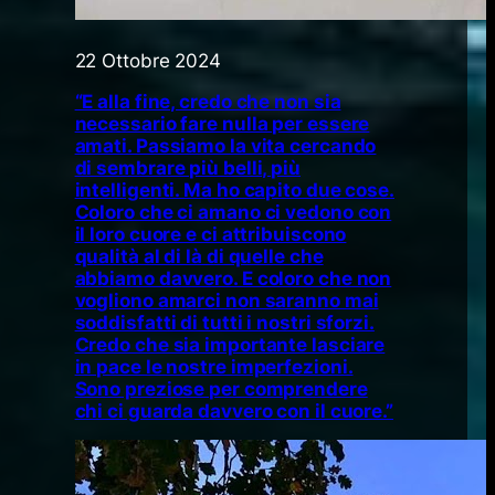
22 Ottobre 2024
“E alla fine, credo che non sia
necessario fare nulla per essere
amati. Passiamo la vita cercando
di sembrare più belli, più
intelligenti. Ma ho capito due cose.
Coloro che ci amano ci vedono con
il loro cuore e ci attribuiscono
qualità al di là di quelle che
abbiamo davvero. E coloro che non
vogliono amarci non saranno mai
soddisfatti di tutti i nostri sforzi.
Credo che sia importante lasciare
in pace le nostre imperfezioni.
Sono preziose per comprendere
chi ci guarda davvero con il cuore.”