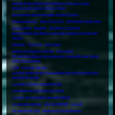
A bordo di Nave Raimondo Montecuccoli il nuovo volto
operativo della Marina Militare (Video)
Alla scoperta del sommergibile Andrea Provana
Amerigo Vespucci
Amm. Paolo Treu
Ammiraglio Paolo Treu
Attualità e curiosità
Analisi Difesa
Aneddoti
Brigata Marina San Marco: una storia di Valore "Per Mare Per
Terram"
Citazioni
Concorsi
Ente Circoli
Essere commissario in Marina
Frasi celebri
Gli highlights della prima campagna in Indopacifico del Carrier
Strike Group italiano
I fari
Il mondo dei fari
Il motore diesel navale: la sua apparizione e le necessità della
propulsione navale
La scelta di Giorgia sommergibilista
La spiaggia più pericolosa del mondo
La storia nel nome delle navi della Marina
Libri consigliati
La voce del marinaio
Link utili
Lo sapevate che
Medicina di Combattimento