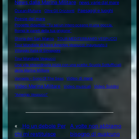
News dalla Marina Militare
news varie dal mare
Ocean4future
Paesaggi e luoghi
Oltre Gli Orizzonti
Poesie del mare
Progetto didattico: “Tu sei un intero oceano in una goccia.
Rompi le pareti della tua prigione”
Storia del San Marco
TOUR MEDITERRANEO VESPUCCI
Tour Mondiale di Nave Amerigo Vespucci: inaugurato il
Villaggio Italia di Singapore
Tour Mondiale Vespucci
Una vita straordinaria inizia con una scelta: Scuola Sottufficiali
della Marina Militare
Video di mare
Vangelis – Song Of The Seas
Video Marina Militare
Video musicali
Video Soldini
“Amerigo Vespucci”
«
Ho un debole Per
A volte non abbiamo
chi mi restituisce
bisogno di qualcuno