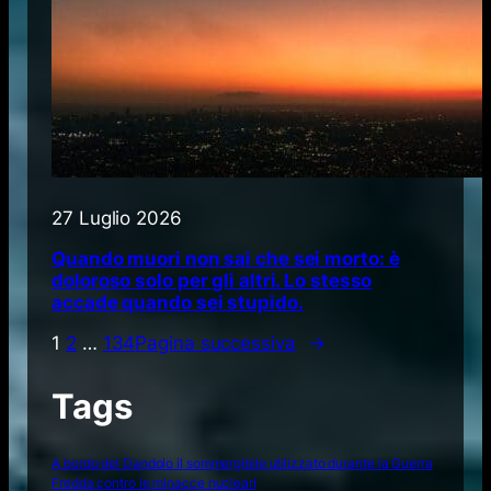
27 Luglio 2026
Quando muori non sai che sei morto: è
doloroso solo per gli altri. Lo stesso
accade quando sei stupido.
1
2
…
134
Pagina successiva
→
Tags
A bordo del Dandolo il sommergibile utilizzato durante la Guerra
Fredda contro le minacce nucleari