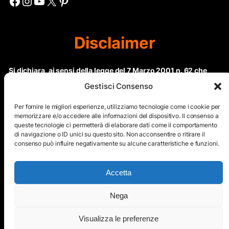
Facebook
Instagram
YouTube
X
Pinterest
Disclaimer
Si dichiara, ai sensi della legge del 7 Marzo 2001 n. 62 che
questo sito non rientra nella categoria di “Informazione
Gestisci Consenso
periodica” in quanto viene aggiornato ad intervalli non
regolari. Le immagini dei collaboratori detentori del
Per fornire le migliori esperienze, utilizziamo tecnologie come i cookie per
Copyright © sono riproducibili solo dietro specifica
memorizzare e/o accedere alle informazioni del dispositivo. Il consenso a
queste tecnologie ci permetterà di elaborare dati come il comportamento
autorizzazione. Il contenuto del sito, comprensivo di testi e
di navigazione o ID unici su questo sito. Non acconsentire o ritirare il
immagini, eccetto dove espressamente specificato, è
consenso può influire negativamente su alcune caratteristiche e funzioni.
protetto da Copyright © e non può essere riprodotto e
diffuso tramite nessun mezzo elettronico o cartaceo senza
esplicita autorizzazione scritta da parte dello staff di ”Il Mare
Accetta
nel cuore”
Nega
Copyright © All Right Reserved
Visualizza le preferenze
Mappa del Sito