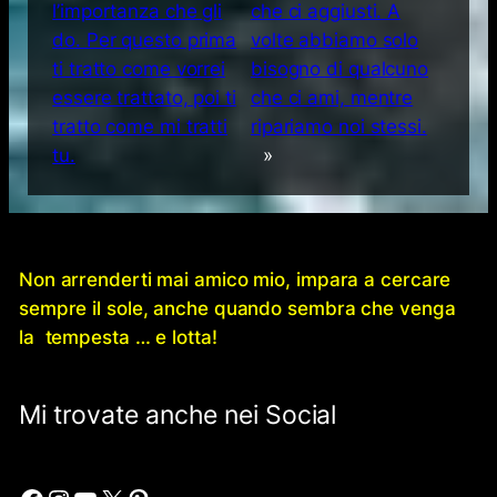
l’importanza che gli
che ci aggiusti. A
do. Per questo prima
volte abbiamo solo
ti tratto come vorrei
bisogno di qualcuno
essere trattato, poi ti
che ci ami, mentre
tratto come mi tratti
ripariamo noi stessi.
tu.
»
Non arrenderti mai amico mio, impara a cercare
sempre il sole, anche quando sembra che venga
la tempesta … e lotta!
Mi trovate anche nei Social