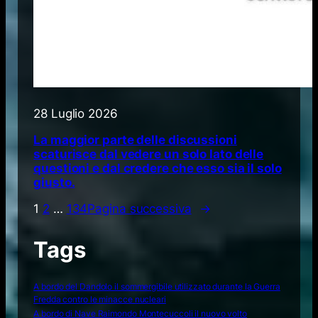
28 Luglio 2026
La maggior parte delle discussioni
scaturisce dal vedere un solo lato delle
questioni e dal credere che esso sia il solo
giusto.
1
2
…
134
Pagina successiva
→
Tags
A bordo del Dandolo il sommergibile utilizzato durante la Guerra
Fredda contro le minacce nucleari
A bordo di Nave Raimondo Montecuccoli il nuovo volto