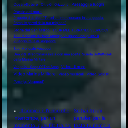
Ocean4future
Paesaggi e luoghi
Oltre Gli Orizzonti
Poesie del mare
Progetto didattico: “Tu sei un intero oceano in una goccia.
Rompi le pareti della tua prigione”
Storia del San Marco
TOUR MEDITERRANEO VESPUCCI
Tour Mondiale di Nave Amerigo Vespucci: inaugurato il
Villaggio Italia di Singapore
Tour Mondiale Vespucci
Una vita straordinaria inizia con una scelta: Scuola Sottufficiali
della Marina Militare
Video di mare
Vangelis – Song Of The Seas
Video Marina Militare
Video musicali
Video Soldini
“Amerigo Vespucci”
«
Il comico è l’unico che
Se hai troppi
interrompe, per un
pensieri per la
momento, quel filo tra noi
testa tu riempila