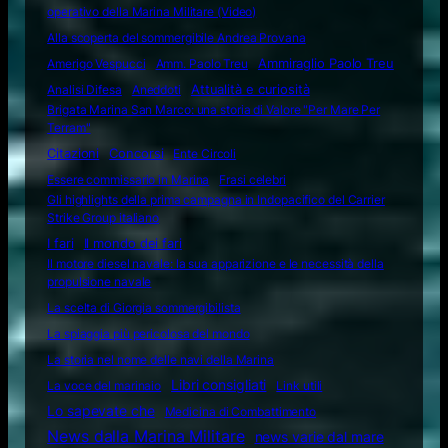
operativo della Marina Militare (Video)
Alla scoperta del sommergibile Andrea Provana
Amerigo Vespucci
Amm. Paolo Treu
Ammiraglio Paolo Treu
Attualità e curiosità
Analisi Difesa
Aneddoti
Brigata Marina San Marco: una storia di Valore "Per Mare Per
Terram"
Citazioni
Concorsi
Ente Circoli
Essere commissario in Marina
Frasi celebri
Gli highlights della prima campagna in Indopacifico del Carrier
Strike Group italiano
I fari
Il mondo dei fari
Il motore diesel navale: la sua apparizione e le necessità della
propulsione navale
La scelta di Giorgia sommergibilista
La spiaggia più pericolosa del mondo
La storia nel nome delle navi della Marina
Libri consigliati
La voce del marinaio
Link utili
Lo sapevate che
Medicina di Combattimento
News dalla Marina Militare
news varie dal mare