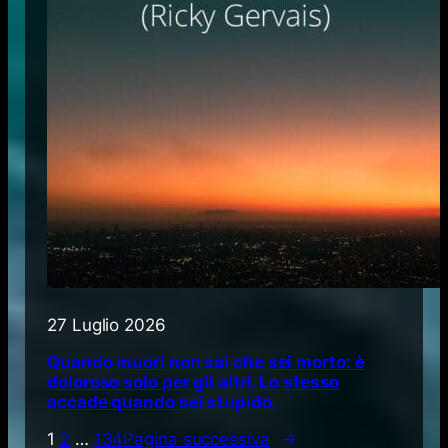
27 Luglio 2026
Quando muori non sai che sei morto: è
doloroso solo per gli altri. Lo stesso
accade quando sei stupido.
1
2
…
134
Pagina successiva
→