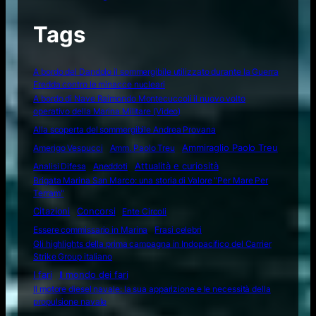
Tags
A bordo del Dandolo il sommergibile utilizzato durante la Guerra
Fredda contro le minacce nucleari
A bordo di Nave Raimondo Montecuccoli il nuovo volto
operativo della Marina Militare (Video)
Alla scoperta del sommergibile Andrea Provana
Amerigo Vespucci
Amm. Paolo Treu
Ammiraglio Paolo Treu
Attualità e curiosità
Analisi Difesa
Aneddoti
Brigata Marina San Marco: una storia di Valore "Per Mare Per
Terram"
Citazioni
Concorsi
Ente Circoli
Essere commissario in Marina
Frasi celebri
Gli highlights della prima campagna in Indopacifico del Carrier
Strike Group italiano
I fari
Il mondo dei fari
Il motore diesel navale: la sua apparizione e le necessità della
propulsione navale