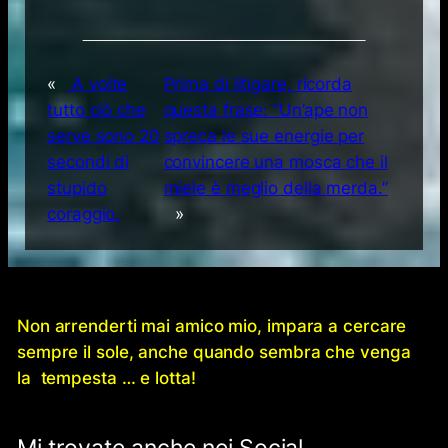
«
A volte
Prima di litigare, ricorda
tutto ciò che
questa frase: “Un’ape non
serve sono 20
spreca le sue energie per
secondi di
convincere una mosca che il
stupido
miele è meglio della merda.”
coraggio.
»
Non arrenderti mai amico mio, impara a cercare
sempre il sole, anche quando sembra che venga
la tempesta … e lotta!
Mi trovate anche nei Social