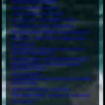
La scelta di Giorgia sommergibilista
La spiaggia più pericolosa del mondo
La storia nel nome delle navi della Marina
Libri consigliati
La voce del marinaio
Link utili
Lo sapevate che
Medicina di Combattimento
News dalla Marina Militare
news varie dal mare
Ocean4future
Paesaggi e luoghi
Oltre Gli Orizzonti
Poesie del mare
Progetto didattico: “Tu sei un intero oceano in una goccia.
Rompi le pareti della tua prigione”
Storia del San Marco
TOUR MEDITERRANEO VESPUCCI
Tour Mondiale di Nave Amerigo Vespucci: inaugurato il
Villaggio Italia di Singapore
Tour Mondiale Vespucci
Una vita straordinaria inizia con una scelta: Scuola Sottufficiali
della Marina Militare
Video di mare
Vangelis – Song Of The Seas
Video Marina Militare
Video musicali
Video Soldini
“Amerigo Vespucci”