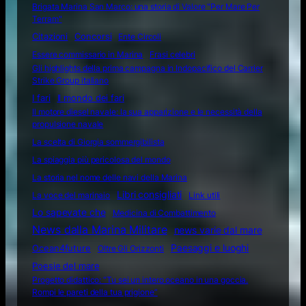
Brigata Marina San Marco: una storia di Valore "Per Mare Per
Terram"
Citazioni
Concorsi
Ente Circoli
Essere commissario in Marina
Frasi celebri
Gli highlights della prima campagna in Indopacifico del Carrier
Strike Group italiano
I fari
Il mondo dei fari
Il motore diesel navale: la sua apparizione e le necessità della
propulsione navale
La scelta di Giorgia sommergibilista
La spiaggia più pericolosa del mondo
La storia nel nome delle navi della Marina
Libri consigliati
La voce del marinaio
Link utili
Lo sapevate che
Medicina di Combattimento
News dalla Marina Militare
news varie dal mare
Ocean4future
Paesaggi e luoghi
Oltre Gli Orizzonti
Poesie del mare
Progetto didattico: “Tu sei un intero oceano in una goccia.
Rompi le pareti della tua prigione”