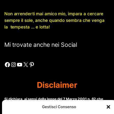
Non arrenderti mai amico mio, impara a cercare
sempre il sole, anche quando sembra che venga
la tempesta … e lotta!
Mi trovate anche nei Social
Facebook
Instagram
YouTube
X
Pinterest
Disclaimer
Si dichiara, ai sensi della legge del 7 Marzo 2001 n. 62 che
questo sito non rientra nella categoria di “Informazione
Gestisci Consenso
periodica” in quanto viene aggiornato ad intervalli non