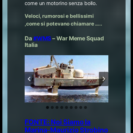
come un motorino senza bollo.
Veloci, rumorosi e bellissimi
,come si potevano chiamare …..
Da
#WMS
– War Meme Squad
Italia
FONTE: Noi Siamo la
Marina-Maurizio Strobino