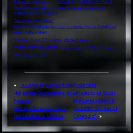
Storia del San Marco
TOUR MEDITERRANEO VESPUCCI
Tour Mondiale di Nave Amerigo Vespucci: inaugurato il
Villaggio Italia di Singapore
Tour Mondiale Vespucci
Una vita straordinaria inizia con una scelta: Scuola Sottufficiali
della Marina Militare
Video di mare
Vangelis – Song Of The Seas
Video Marina Militare
Video musicali
Video Soldini
“Amerigo Vespucci”
«
Avviata la costruzione
Proiettato
del primo Cacciamine di
all’Istituto di Studi
Nuova
Militari Marittimi il
Generazione/Costiero
docufilm “Anime di
per la Marina Militare
Coraggio”
»