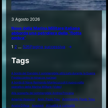
3 Agosto 2026
Nave della Marina Militare italiana
abborda una petroliera della “flotta
ombra”
1
2
…
526
Pagina successiva
→
Tags
A bordo del Dandolo il sommergibile utilizzato durante la Guerra
Fredda contro le minacce nucleari
A bordo di Nave Raimondo Montecuccoli il nuovo volto
operativo della Marina Militare (Video)
Alla scoperta del sommergibile Andrea Provana
Amerigo Vespucci
Amm. Paolo Treu
Ammiraglio Paolo Treu
Attualità e curiosità
Analisi Difesa
Aneddoti