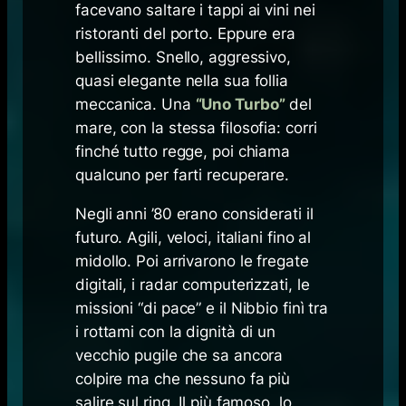
facevano saltare i tappi ai vini nei
ristoranti del porto. Eppure era
bellissimo. Snello, aggressivo,
quasi elegante nella sua follia
meccanica. Una
“Uno Turbo”
del
mare, con la stessa filosofia: corri
finché tutto regge, poi chiama
qualcuno per farti recuperare.
Negli anni ’80 erano considerati il
futuro. Agili, veloci, italiani fino al
midollo. Poi arrivarono le fregate
digitali, i radar computerizzati, le
missioni “di pace” e il Nibbio finì tra
i rottami con la dignità di un
vecchio pugile che sa ancora
colpire ma che nessuno fa più
salire sul ring. Il più famoso, lo