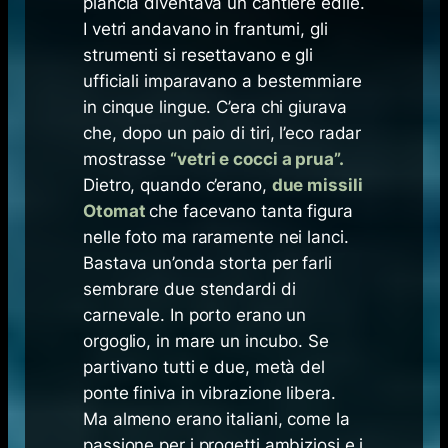
plancia diventava un cantiere edile.
I vetri andavano in frantumi, gli
strumenti si resettavano e gli
ufficiali imparavano a bestemmiare
in cinque lingue. C’era chi giurava
che, dopo un paio di tiri, l’eco radar
mostrasse
“vetri e cocci a prua”.
Dietro, quando c’erano,
due missili
Otomat
che facevano tanta figura
nelle foto ma raramente nei lanci.
Bastava un’onda storta per farli
sembrare due stendardi di
carnevale. In porto erano un
orgoglio, in mare un incubo. Se
partivano tutti e due, metà del
ponte finiva in vibrazione libera.
Ma almeno erano italiani, come la
passione per i progetti ambiziosi e i