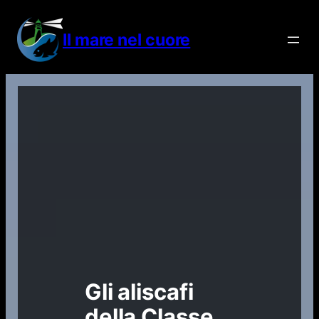
Vai
al
Il mare nel cuore
contenuto
Gli aliscafi
della Classe