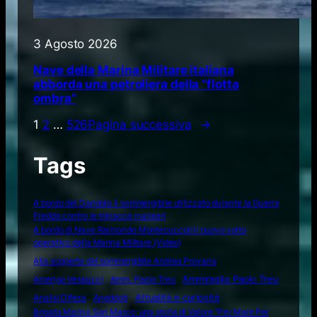
3 Agosto 2026
Nave della Marina Militare italiana
abborda una petroliera della “flotta
ombra”
1
2
…
526
Pagina successiva
→
Tags
A bordo del Dandolo il sommergibile utilizzato durante la Guerra
Fredda contro le minacce nucleari
A bordo di Nave Raimondo Montecuccoli il nuovo volto
operativo della Marina Militare (Video)
Alla scoperta del sommergibile Andrea Provana
Amerigo Vespucci
Amm. Paolo Treu
Ammiraglio Paolo Treu
Attualità e curiosità
Analisi Difesa
Aneddoti
Brigata Marina San Marco: una storia di Valore "Per Mare Per