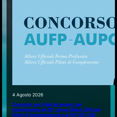
4 Agosto 2026
Concorsi, per titoli ed esami, per
l’ammissione al 25° corso Allievi Ufficiali
Piloti di Complemento e al 36°/37°/38°