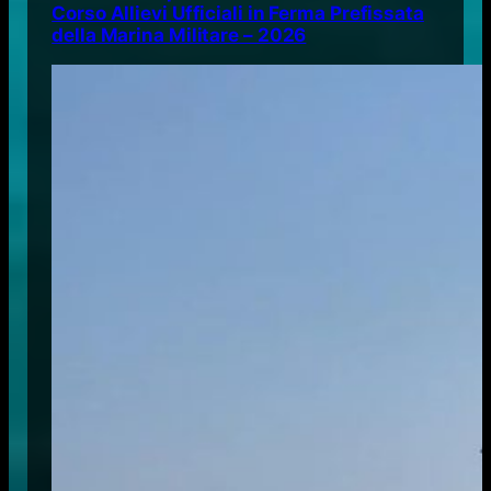
Corso Allievi Ufficiali in Ferma Prefissata
della Marina Militare – 2026