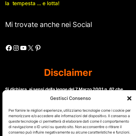
la tempesta … e lotta!
Mi trovate anche nei Social
Facebook
Instagram
YouTube
X
Pinterest
Disclaimer
Si dichiara, ai sensi della legge del 7 Marzo 2001 n. 62 che
questo sito non rientra nella categoria di “Informazione
Gestisci Consenso
periodica” in quanto viene aggiornato ad intervalli non
regolari. Le immagini dei collaboratori detentori del
Per fornire le migliori esperienze, utilizziamo tecnologie come i cookie per
Copyright © sono riproducibili solo dietro specifica
memorizzare e/o accedere alle informazioni del dispositivo. Il consenso a
queste tecnologie ci permetterà di elaborare dati come il comportamento
autorizzazione. Il contenuto del sito, comprensivo di testi e
di navigazione o ID unici su questo sito. Non acconsentire o ritirare il
immagini, eccetto dove espressamente specificato, è
consenso può influire negativamente su alcune caratteristiche e funzioni.
protetto da Copyright © e non può essere riprodotto e