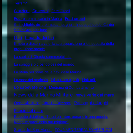
Terram"
Citazioni
Concorsi
Ente Circoli
Essere commissario in Marina
Frasi celebri
Gli highlights della prima campagna in Indopacifico del Carrier
Strike Group italiano
I fari
Il mondo dei fari
Il motore diesel navale: la sua apparizione e le necessità della
propulsione navale
La scelta di Giorgia sommergibilista
La spiaggia più pericolosa del mondo
La storia nel nome delle navi della Marina
Libri consigliati
La voce del marinaio
Link utili
Lo sapevate che
Medicina di Combattimento
News dalla Marina Militare
news varie dal mare
Ocean4future
Paesaggi e luoghi
Oltre Gli Orizzonti
Poesie del mare
Progetto didattico: “Tu sei un intero oceano in una goccia.
Rompi le pareti della tua prigione”
Storia del San Marco
TOUR MEDITERRANEO VESPUCCI