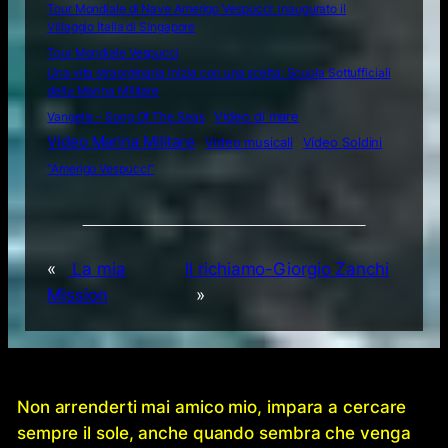
Tour Mondiale di Nave Amerigo Vespucci: inaugurato il
Villaggio Italia di Singapore
Tour Mondiale Vespucci
Una vita straordinaria inizia con una scelta: Scuola Sottufficiali
della Marina Militare
Video di mare
Vangelis – Song Of The Seas
Video Marina Militare
Video musicali
Video Soldini
“Amerigo Vespucci”
«
La mia
Il richiamo-Giorgio Zanchi
Mission
»
Non arrenderti mai amico mio, impara a cercare
sempre il sole, anche quando sembra che venga