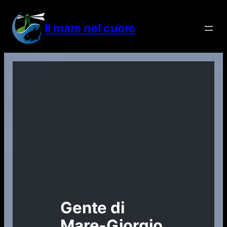
Vai
al
Il mare nel cuore
contenuto
Gente di
Mare-Giorgio