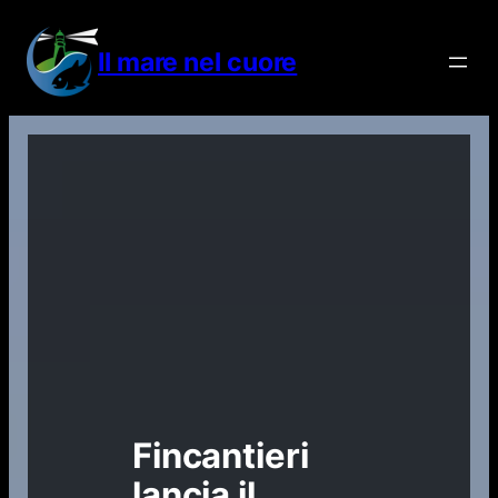
Vai
al
Il mare nel cuore
contenuto
Fincantieri
lancia il