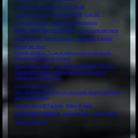
La storia nel nome delle navi della Marina
Libri consigliati
La voce del marinaio
Link utili
Lo sapevate che
Medicina di Combattimento
News dalla Marina Militare
news varie dal mare
Ocean4future
Paesaggi e luoghi
Oltre Gli Orizzonti
Poesie del mare
Progetto didattico: “Tu sei un intero oceano in una goccia.
Rompi le pareti della tua prigione”
Storia del San Marco
TOUR MEDITERRANEO VESPUCCI
Tour Mondiale di Nave Amerigo Vespucci: inaugurato il
Villaggio Italia di Singapore
Tour Mondiale Vespucci
Una vita straordinaria inizia con una scelta: Scuola Sottufficiali
della Marina Militare
Video di mare
Vangelis – Song Of The Seas
Video Marina Militare
Video musicali
Video Soldini
“Amerigo Vespucci”