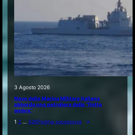
3 Agosto 2026
Nave della Marina Militare italiana
abborda una petroliera della “flotta
ombra”
1
2
…
526
Pagina successiva
→