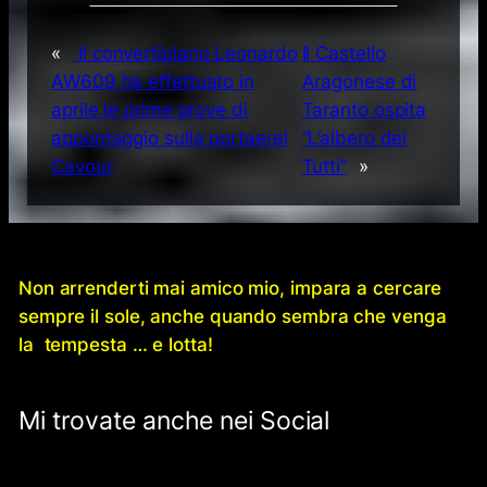
«
Il convertiplano Leonardo
Il Castello
AW609 ha effettuato in
Aragonese di
aprile le prime prove di
Taranto ospita
appontaggio sulla portaerei
“L’albero dei
Cavour
Tutti”
»
Non arrenderti mai amico mio, impara a cercare
sempre il sole, anche quando sembra che venga
la tempesta … e lotta!
Mi trovate anche nei Social