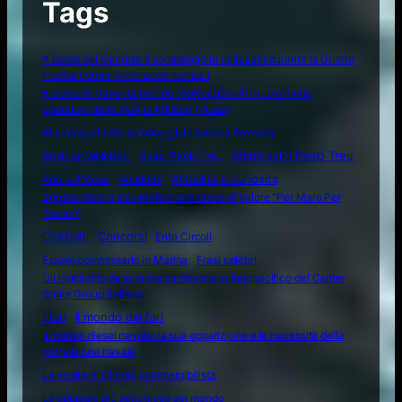
Tags
A bordo del Dandolo il sommergibile utilizzato durante la Guerra
Fredda contro le minacce nucleari
A bordo di Nave Raimondo Montecuccoli il nuovo volto
operativo della Marina Militare (Video)
Alla scoperta del sommergibile Andrea Provana
Amerigo Vespucci
Amm. Paolo Treu
Ammiraglio Paolo Treu
Attualità e curiosità
Analisi Difesa
Aneddoti
Brigata Marina San Marco: una storia di Valore "Per Mare Per
Terram"
Citazioni
Concorsi
Ente Circoli
Essere commissario in Marina
Frasi celebri
Gli highlights della prima campagna in Indopacifico del Carrier
Strike Group italiano
I fari
Il mondo dei fari
Il motore diesel navale: la sua apparizione e le necessità della
propulsione navale
La scelta di Giorgia sommergibilista
La spiaggia più pericolosa del mondo