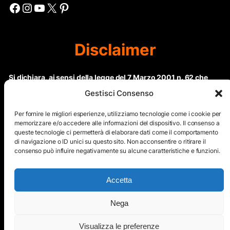
Facebook
Instagram
YouTube
X
Pinterest
Disclaimer
Si dichiara, ai sensi della legge del 7 Marzo 2001 n. 62 che
questo sito non rientra nella categoria di “Informazione
Gestisci Consenso
periodica” in quanto viene aggiornato ad intervalli non
regolari. Le immagini dei collaboratori detentori del
Per fornire le migliori esperienze, utilizziamo tecnologie come i cookie per
Copyright © sono riproducibili solo dietro specifica
memorizzare e/o accedere alle informazioni del dispositivo. Il consenso a
queste tecnologie ci permetterà di elaborare dati come il comportamento
autorizzazione. Il contenuto del sito, comprensivo di testi e
di navigazione o ID unici su questo sito. Non acconsentire o ritirare il
immagini, eccetto dove espressamente specificato, è
consenso può influire negativamente su alcune caratteristiche e funzioni.
protetto da Copyright © e non può essere riprodotto e
diffuso tramite nessun mezzo elettronico o cartaceo senza
esplicita autorizzazione scritta da parte dello staff di ”Il Mare
Accetta
nel cuore”
Nega
Copyright © All Right Reserved
Visualizza le preferenze