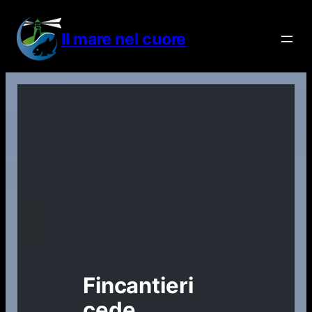
Vai
al
Il mare nel cuore
contenuto
Fincantieri
cede