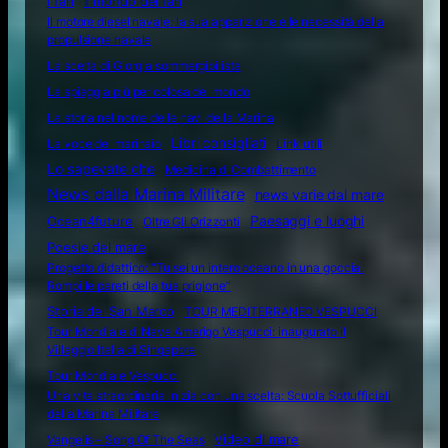
I fari
Il mondo dei fari
Il motore diesel navale: la sua apparizione e le necessità della
propulsione navale
La scelta di Giorgia sommergibilista
La spiaggia più pericolosa del mondo
La storia nel nome delle navi della Marina
Libri consigliati
La voce del marinaio
Link utili
Lo sapevate che
Medicina di Combattimento
News dalla Marina Militare
news varie dal mare
Ocean4future
Paesaggi e luoghi
Oltre Gli Orizzonti
Poesie del mare
Progetto didattico: “Tu sei un intero oceano in una goccia.
Rompi le pareti della tua prigione”
Storia del San Marco
TOUR MEDITERRANEO VESPUCCI
Tour Mondiale di Nave Amerigo Vespucci: inaugurato il
Villaggio Italia di Singapore
Tour Mondiale Vespucci
Una vita straordinaria inizia con una scelta: Scuola Sottufficiali
della Marina Militare
Video di mare
Vangelis – Song Of The Seas