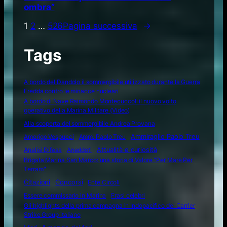
ombra”
1
2
…
526
Pagina successiva
→
Tags
A bordo del Dandolo il sommergibile utilizzato durante la Guerra
Fredda contro le minacce nucleari
A bordo di Nave Raimondo Montecuccoli il nuovo volto
operativo della Marina Militare (Video)
Alla scoperta del sommergibile Andrea Provana
Amerigo Vespucci
Amm. Paolo Treu
Ammiraglio Paolo Treu
Attualità e curiosità
Analisi Difesa
Aneddoti
Brigata Marina San Marco: una storia di Valore "Per Mare Per
Terram"
Citazioni
Concorsi
Ente Circoli
Essere commissario in Marina
Frasi celebri
Gli highlights della prima campagna in Indopacifico del Carrier
Strike Group italiano