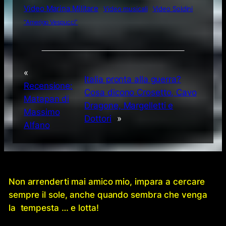
Video Marina Militare
Video musicali
Video Soldini
“Amerigo Vespucci”
«
Italia pronta alla guerra?
Recensione:
Cosa dicono Crosetto, Cavo
Matapan di
Dragone, Margelletti e
Massimo
Dottori
»
Alfano
Non arrenderti mai amico mio, impara a cercare
sempre il sole, anche quando sembra che venga
la tempesta … e lotta!