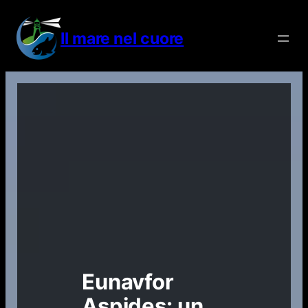
Vai
al
Il mare nel cuore
contenuto
Eunavfor
Aspides: un