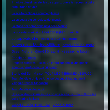
Il motore diesel navale: la sua apparizione e le necessità della
propulsione navale
La scelta di Giorgia sommergibilista
La spiaggia più pericolosa del mondo
La storia nel nome delle navi della Marina
Libri consigliati
La voce del marinaio
Link utili
Lo sapevate che
Medicina di Combattimento
News dalla Marina Militare
news varie dal mare
Ocean4future
Paesaggi e luoghi
Oltre Gli Orizzonti
Poesie del mare
Progetto didattico: “Tu sei un intero oceano in una goccia.
Rompi le pareti della tua prigione”
Storia del San Marco
TOUR MEDITERRANEO VESPUCCI
Tour Mondiale di Nave Amerigo Vespucci: inaugurato il
Villaggio Italia di Singapore
Tour Mondiale Vespucci
Una vita straordinaria inizia con una scelta: Scuola Sottufficiali
della Marina Militare
Video di mare
Vangelis – Song Of The Seas