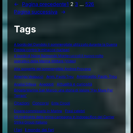
←
Pagina precedente
1
2
3
…
526
Pagina successiva
→
Tags
A bordo del Dandolo il sommergibile utilizzato durante la Guerra
Fredda contro le minacce nucleari
A bordo di Nave Raimondo Montecuccoli il nuovo volto
operativo della Marina Militare (Video)
Alla scoperta del sommergibile Andrea Provana
Amerigo Vespucci
Amm. Paolo Treu
Ammiraglio Paolo Treu
Attualità e curiosità
Analisi Difesa
Aneddoti
Brigata Marina San Marco: una storia di Valore "Per Mare Per
Terram"
Citazioni
Concorsi
Ente Circoli
Essere commissario in Marina
Frasi celebri
Gli highlights della prima campagna in Indopacifico del Carrier
Strike Group italiano
I fari
Il mondo dei fari