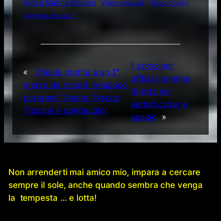
Video Marina Militare
Video musicali
Video Soldini
“Amerigo Vespucci”
Il corso per
«
Trieste pronta a un 1°
ufficiali nomina
marzo da record: Vespucci,
diretta nei
portaerei Trieste, Frecce
settori cyber e
Tricolori e spettacolo!
spazio
»
Non arrenderti mai amico mio, impara a cercare
sempre il sole, anche quando sembra che venga
la tempesta … e lotta!