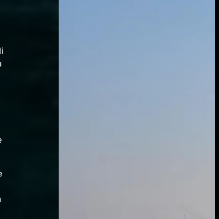
i
a
e
e
a