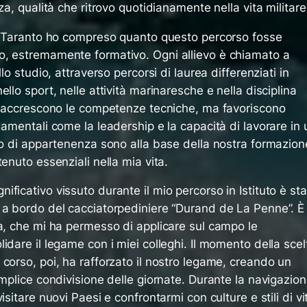
za, qualità che ritrovo quotidianamente nella vita militare
la Taranto ho compreso quanto questo percorso fosse
o, estremamente formativo. Ogni allievo è chiamato a
lo studio, attraverso percorsi di laurea differenziati in
llo sport, nelle attività marinaresche e nella disciplina
lo accrescono le competenze tecniche, ma favoriscono
damentali come la leadership e la capacità di lavorare in 
nso di appartenenza sono alla base della nostra formazion
enuto essenziali nella mia vita.
ficativo vissuto durante il mio percorso in Istituto è sta
 a bordo del cacciatorpediniere “Durand de La Penne”. È
ia, che mi ha permesso di applicare sul campo le
idare il legame con i miei colleghi. Il momento della scel
corso, poi, ha rafforzato il nostro legame, creando un
emplice condivisione delle giornate. Durante la navigazion
isitare nuovi Paesi e confrontarmi con culture e stili di vi