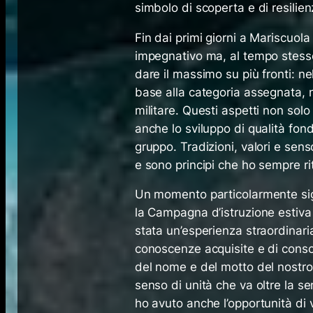
simbolo di scoperta e di resilien
Fin dai primi giorni a Mariscuo
impegnativo ma, al tempo stess
dare il massimo su più fronti: nel
base alla categoria assegnata, ne
militare. Questi aspetti non so
anche lo sviluppo di qualità fon
gruppo. Tradizioni, valori e se
e sono principi che ho sempre rit
Un momento particolarmente signi
la Campagna d’istruzione estiva
stata un’esperienza straordinar
conoscenze acquisite e di consol
del nome e del motto del nostro 
senso di unità che va oltre la s
ho avuto anche l’opportunità di v