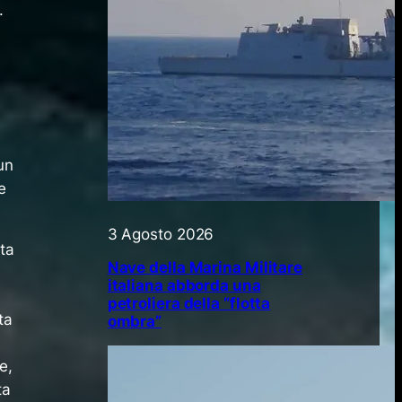
.
un
e
3 Agosto 2026
ta
Nave della Marina Militare
italiana abborda una
petroliera della “flotta
ta
ombra”
e,
ta