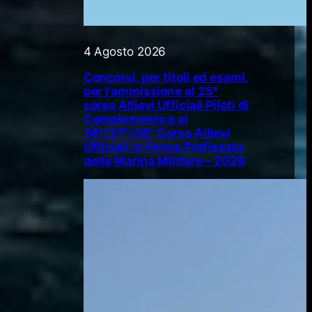
4 Agosto 2026
Concorsi, per titoli ed esami,
per l’ammissione al 25°
corso Allievi Ufficiali Piloti di
Complemento e al
36°/37°/38° Corso Allievi
Ufficiali in Ferma Prefissata
della Marina Militare – 2026