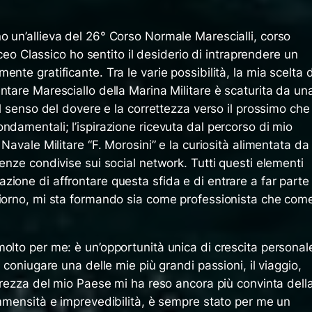
o un’allieva del 26° Corso Normale Marescialli, corso
Liceo Classico ho sentito il desiderio di intraprendere un
nte gratificante. Tra le varie possibilità, la mia scelta d
ntare Maresciallo della Marina Militare è scaturita da un
il senso del dovere e la correttezza verso il prossimo che
ndamentali; l’ispirazione ricevuta dal percorso di mio
 Navale Militare “F. Morosini” e la curiosità alimentata da
ienze condivise sui social network. Tutti questi elementi
ione di affrontare questa sfida e di entrare a far parte
giorno, mi sta formando sia come professionista che com
olto per me: è un’opportunità unica di crescita personal
i coniugare una delle mie più grandi passioni, il viaggio,
curezza del mio Paese mi ha reso ancora più convinta dell
immensità e imprevedibilità, è sempre stato per me un