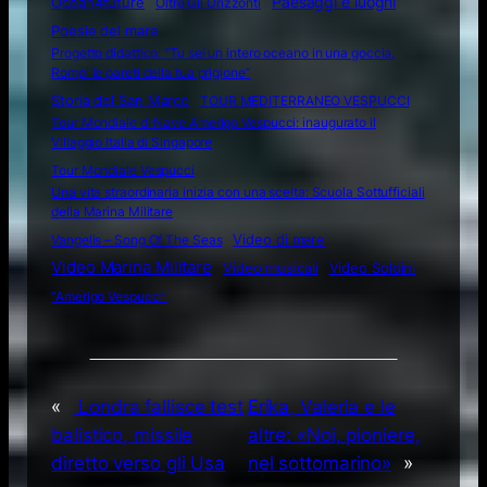
Ocean4future
Paesaggi e luoghi
Oltre Gli Orizzonti
Poesie del mare
Progetto didattico: “Tu sei un intero oceano in una goccia.
Rompi le pareti della tua prigione”
Storia del San Marco
TOUR MEDITERRANEO VESPUCCI
Tour Mondiale di Nave Amerigo Vespucci: inaugurato il
Villaggio Italia di Singapore
Tour Mondiale Vespucci
Una vita straordinaria inizia con una scelta: Scuola Sottufficiali
della Marina Militare
Video di mare
Vangelis – Song Of The Seas
Video Marina Militare
Video musicali
Video Soldini
“Amerigo Vespucci”
«
Londra fallisce test
Erika, Valeria e le
balistico, missile
altre: «Noi, pioniere,
diretto verso gli Usa
nel sottomarino»
»