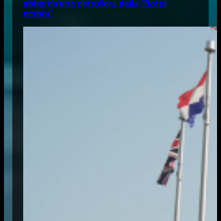
abborda una petroliera della “flotta
ombra”