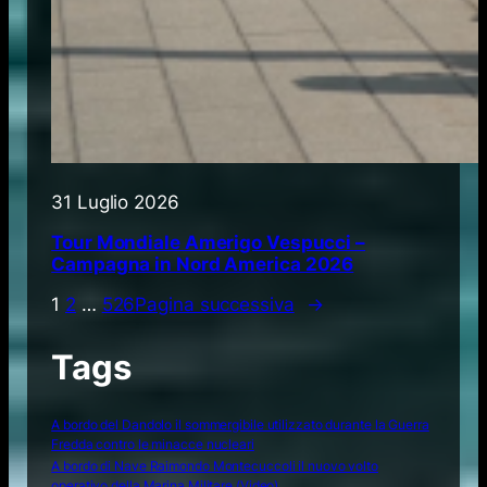
31 Luglio 2026
Tour Mondiale Amerigo Vespucci –
Campagna in Nord America 2026
1
2
…
526
Pagina successiva
→
Tags
A bordo del Dandolo il sommergibile utilizzato durante la Guerra
Fredda contro le minacce nucleari
A bordo di Nave Raimondo Montecuccoli il nuovo volto
operativo della Marina Militare (Video)