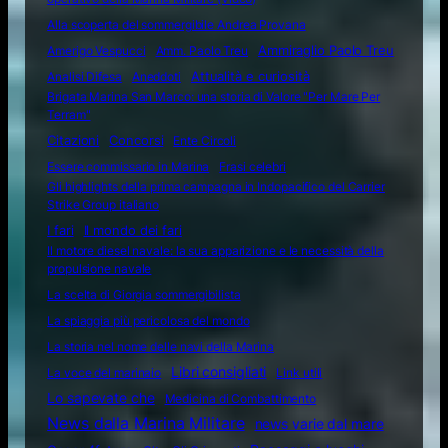
Alla scoperta del sommergibile Andrea Provana
Amerigo Vespucci
Amm. Paolo Treu
Ammiraglio Paolo Treu
Attualità e curiosità
Analisi Difesa
Aneddoti
Brigata Marina San Marco: una storia di Valore "Per Mare Per
Terram"
Citazioni
Concorsi
Ente Circoli
Essere commissario in Marina
Frasi celebri
Gli highlights della prima campagna in Indopacifico del Carrier
Strike Group italiano
I fari
Il mondo dei fari
Il motore diesel navale: la sua apparizione e le necessità della
propulsione navale
La scelta di Giorgia sommergibilista
La spiaggia più pericolosa del mondo
La storia nel nome delle navi della Marina
Libri consigliati
La voce del marinaio
Link utili
Lo sapevate che
Medicina di Combattimento
News dalla Marina Militare
news varie dal mare