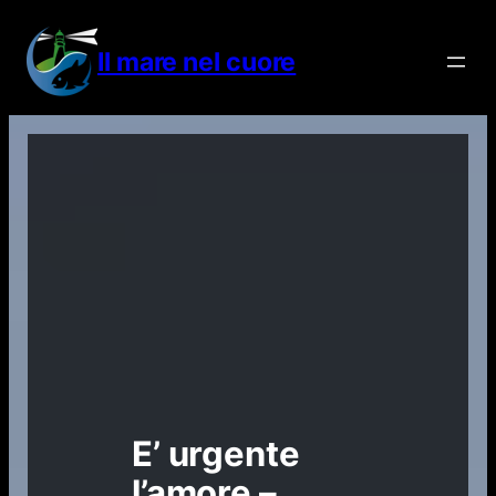
Vai
al
Il mare nel cuore
contenuto
E’ urgente
l’amore –