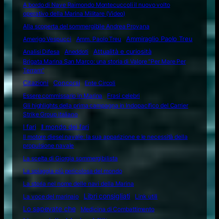
A bordo di Nave Raimondo Montecuccoli il nuovo volto
operativo della Marina Militare (Video)
Alla scoperta del sommergibile Andrea Provana
Amerigo Vespucci
Amm. Paolo Treu
Ammiraglio Paolo Treu
Attualità e curiosità
Analisi Difesa
Aneddoti
Brigata Marina San Marco: una storia di Valore "Per Mare Per
Terram"
Citazioni
Concorsi
Ente Circoli
Essere commissario in Marina
Frasi celebri
Gli highlights della prima campagna in Indopacifico del Carrier
Strike Group italiano
I fari
Il mondo dei fari
Il motore diesel navale: la sua apparizione e le necessità della
propulsione navale
La scelta di Giorgia sommergibilista
La spiaggia più pericolosa del mondo
La storia nel nome delle navi della Marina
Libri consigliati
La voce del marinaio
Link utili
Lo sapevate che
Medicina di Combattimento