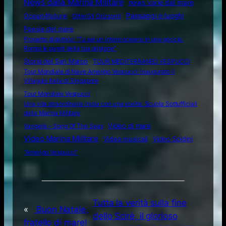
News dalla Marina Militare
news varie dal mare
Ocean4future
Paesaggi e luoghi
Oltre Gli Orizzonti
Poesie del mare
Progetto didattico: “Tu sei un intero oceano in una goccia.
Rompi le pareti della tua prigione”
Storia del San Marco
TOUR MEDITERRANEO VESPUCCI
Tour Mondiale di Nave Amerigo Vespucci: inaugurato il
Villaggio Italia di Singapore
Tour Mondiale Vespucci
Una vita straordinaria inizia con una scelta: Scuola Sottufficiali
della Marina Militare
Video di mare
Vangelis – Song Of The Seas
Video Marina Militare
Video musicali
Video Soldini
“Amerigo Vespucci”
Tutta la verità sulla fine
«
Buon Natale,
dello Scirè, il glorioso
fratello di mare!