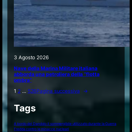
3 Agosto 2026
Nave della Marina Militare italiana
abborda una petroliera della “flotta
ombra”
1
2
…
526
Pagina successiva
→
Tags
A bordo del Dandolo il sommergibile utilizzato durante la Guerra
Fredda contro le minacce nucleari