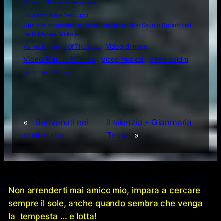
Villaggio Italia di Singapore
Tour Mondiale Vespucci
Una vita straordinaria inizia con una scelta: Scuola Sottufficiali
della Marina Militare
Video di mare
Vangelis – Song Of The Seas
Video Marina Militare
Video musicali
Video Soldini
“Amerigo Vespucci”
«
Benvenuti nel
Il silenzio – Gianmaria
nostro sito
Testa
»
Non arrenderti mai amico mio, impara a cercare
sempre il sole, anche quando sembra che venga
la tempesta … e lotta!