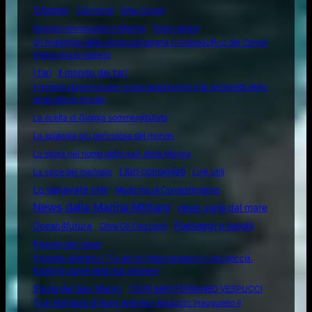
Citazioni
Concorsi
Ente Circoli
Essere commissario in Marina
Frasi celebri
Gli highlights della prima campagna in Indopacifico del Carrier
Strike Group italiano
I fari
Il mondo dei fari
Il motore diesel navale: la sua apparizione e le necessità della
propulsione navale
La scelta di Giorgia sommergibilista
La spiaggia più pericolosa del mondo
La storia nel nome delle navi della Marina
Libri consigliati
La voce del marinaio
Link utili
Lo sapevate che
Medicina di Combattimento
News dalla Marina Militare
news varie dal mare
Ocean4future
Paesaggi e luoghi
Oltre Gli Orizzonti
Poesie del mare
Progetto didattico: “Tu sei un intero oceano in una goccia.
Rompi le pareti della tua prigione”
Storia del San Marco
TOUR MEDITERRANEO VESPUCCI
Tour Mondiale di Nave Amerigo Vespucci: inaugurato il