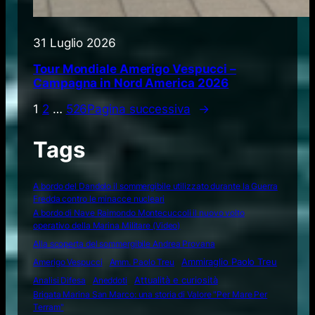
31 Luglio 2026
Tour Mondiale Amerigo Vespucci –
Campagna in Nord America 2026
1
2
…
526
Pagina successiva
→
Tags
A bordo del Dandolo il sommergibile utilizzato durante la Guerra
Fredda contro le minacce nucleari
A bordo di Nave Raimondo Montecuccoli il nuovo volto
operativo della Marina Militare (Video)
Alla scoperta del sommergibile Andrea Provana
Amerigo Vespucci
Amm. Paolo Treu
Ammiraglio Paolo Treu
Attualità e curiosità
Analisi Difesa
Aneddoti
Brigata Marina San Marco: una storia di Valore "Per Mare Per
Terram"