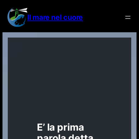
Vai
al
Il mare nel cuore
contenuto
E’ la prima
parola detta