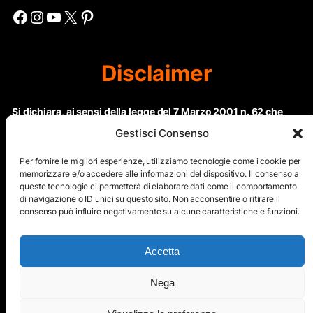
Non arrenderti mai amico mio, impara a cercare
sempre il sole, anche quando sembra che venga
la tempesta … e lotta!
Mi trovate anche nei Social
Gestisci Consenso
Facebook
Instagram
YouTube
X
Pinterest
Per fornire le migliori esperienze, utilizziamo tecnologie come i cookie per
memorizzare e/o accedere alle informazioni del dispositivo. Il consenso a
queste tecnologie ci permetterà di elaborare dati come il comportamento
di navigazione o ID unici su questo sito. Non acconsentire o ritirare il
Disclaimer
consenso può influire negativamente su alcune caratteristiche e funzioni.
Accetta
Si dichiara, ai sensi della legge del 7 Marzo 2001 n. 62 che
questo sito non rientra nella categoria di “Informazione
Nega
periodica” in quanto viene aggiornato ad intervalli non
regolari. Le immagini dei collaboratori detentori del