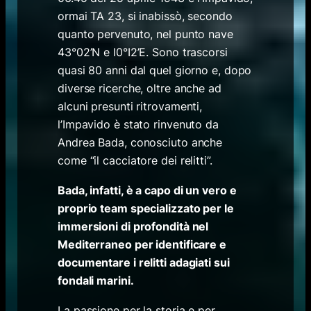
ormai TA 23, si inabissò, secondo
quanto pervenuto, nel punto nave
43°02’N e I0°I2’E. Sono trascorsi
quasi 80 anni dal quel giorno e, dopo
diverse ricerche, oltre anche ad
alcuni presunti ritrovamenti,
l’Impavido è stato rinvenuto da
Andrea Bada, conosciuto anche
come “il cacciatore dei relitti”.
Bada, infatti, è a capo di un vero e
proprio team specializzato per le
immersioni di profondità nel
Mediterraneo per identificare e
documentare i relitti adagiati sui
fondali marini.
La passione per la storia e per