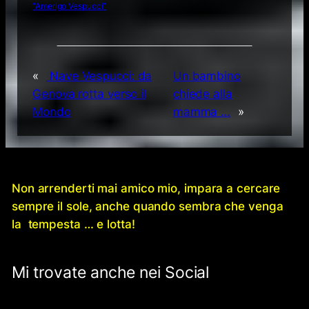
Rompi le pareti della tua prigione”
Storia del San Marco
TOUR MEDITERRANEO VESPUCCI
Tour Mondiale di Nave Amerigo Vespucci: inaugurato il
Villaggio Italia di Singapore
Tour Mondiale Vespucci
Una vita straordinaria inizia con una scelta: Scuola Sottufficiali
della Marina Militare
Video di mare
Vangelis – Song Of The Seas
Video Marina Militare
Video musicali
Video Soldini
“Amerigo Vespucci”
«
Nave Vespucci: da
Un bambino
Genova rotta verso il
chiede alla
Mondo
mamma …
»