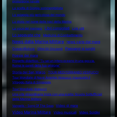
Attualità e curiosità
Analisi Difesa
Aneddoti
Brigata Marina San Marco: una storia di Valore "Per Mare Per
Terram"
Citazioni
Concorsi
Ente Circoli
Essere commissario in Marina
Frasi celebri
Gli highlights della prima campagna in Indopacifico del Carrier
Strike Group italiano
I fari
Il mondo dei fari
Il motore diesel navale: la sua apparizione e le necessità della
propulsione navale
La scelta di Giorgia sommergibilista
La spiaggia più pericolosa del mondo
La storia nel nome delle navi della Marina
Libri consigliati
La voce del marinaio
Link utili
Lo sapevate che
Medicina di Combattimento
News dalla Marina Militare
news varie dal mare
Ocean4future
Paesaggi e luoghi
Oltre Gli Orizzonti
Poesie del mare
Progetto didattico: “Tu sei un intero oceano in una goccia.