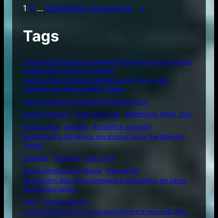
3 Agosto 2026
Nave della Marina Militare italiana
abborda una petroliera della “flotta
ombra”
1
2
…
526
Pagina successiva
→
Tags
A bordo del Dandolo il sommergibile utilizzato durante la Guerra
Fredda contro le minacce nucleari
A bordo di Nave Raimondo Montecuccoli il nuovo volto
operativo della Marina Militare (Video)
Alla scoperta del sommergibile Andrea Provana
Amerigo Vespucci
Amm. Paolo Treu
Ammiraglio Paolo Treu