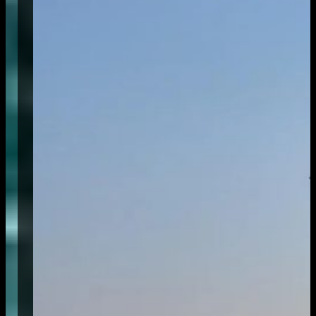
l’ammissione al 25° corso Allievi Ufficiali
Piloti di Complemento e al 36°/37°/38°
Corso Allievi Ufficiali in Ferma Prefissata
della Marina Militare – 2026