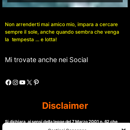
Non arrenderti mai amico mio, impara a cercare
sempre il sole, anche quando sembra che venga
la tempesta … e lotta!
Mi trovate anche nei Social
Facebook
Instagram
YouTube
X
Pinterest
Disclaimer
Si dichiara, ai sensi della legge del 7 Marzo 2001 n. 62 che
questo sito non rientra nella categoria di “Informazione