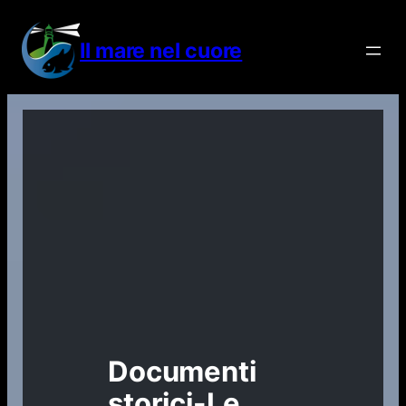
Vai
al
Il mare nel cuore
contenuto
Documenti
storici-Le