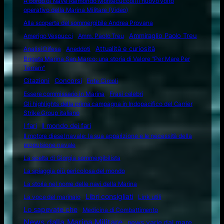
A bordo di Nave Raimondo Montecuccoli il nuovo volto
operativo della Marina Militare (Video)
Alla scoperta del sommergibile Andrea Provana
Amerigo Vespucci
Amm. Paolo Treu
Ammiraglio Paolo Treu
Attualità e curiosità
Analisi Difesa
Aneddoti
Brigata Marina San Marco: una storia di Valore "Per Mare Per
Terram"
Citazioni
Concorsi
Ente Circoli
Essere commissario in Marina
Frasi celebri
Gli highlights della prima campagna in Indopacifico del Carrier
Strike Group italiano
I fari
Il mondo dei fari
Il motore diesel navale: la sua apparizione e le necessità della
propulsione navale
La scelta di Giorgia sommergibilista
La spiaggia più pericolosa del mondo
La storia nel nome delle navi della Marina
Libri consigliati
La voce del marinaio
Link utili
Lo sapevate che
Medicina di Combattimento
News dalla Marina Militare
news varie dal mare