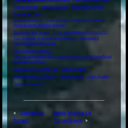
Ocean4future
Paesaggi e luoghi
Oltre Gli Orizzonti
Poesie del mare
Progetto didattico: “Tu sei un intero oceano in una goccia.
Rompi le pareti della tua prigione”
Storia del San Marco
TOUR MEDITERRANEO VESPUCCI
Tour Mondiale di Nave Amerigo Vespucci: inaugurato il
Villaggio Italia di Singapore
Tour Mondiale Vespucci
Una vita straordinaria inizia con una scelta: Scuola Sottufficiali
della Marina Militare
Video di mare
Vangelis – Song Of The Seas
Video Marina Militare
Video musicali
Video Soldini
“Amerigo Vespucci”
«
Storielle in
Regia Marina-Le
fumetti
Torpediniere
»