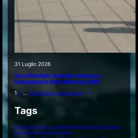
31 Luglio 2026
Tour Mondiale Amerigo Vespucci –
Campagna in Nord America 2026
1
2
…
526
Pagina successiva
→
Tags
A bordo del Dandolo il sommergibile utilizzato durante la Guerra
Fredda contro le minacce nucleari