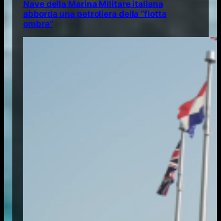
Nave della Marina Militare italiana
abborda una petroliera della “flotta
ombra”