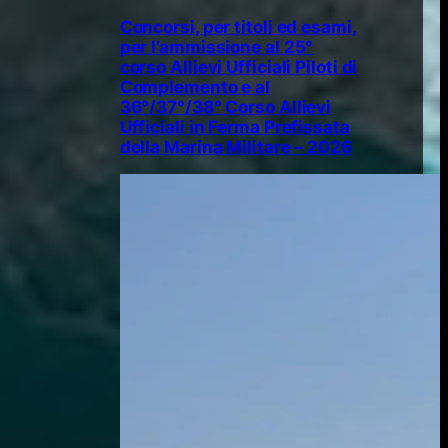
Concorsi, per titoli ed esami,
per l’ammissione al 25°
corso Allievi Ufficiali Piloti di
Complemento e al
36°/37°/38° Corso Allievi
Ufficiali in Ferma Prefissata
della Marina Militare – 2026