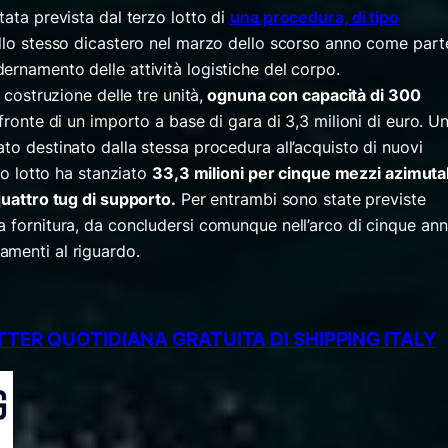
tata prevista dal terzo lotto di
una procedura, di tipo
allo stesso dicastero nel marzo dello scorso anno come part
ernamento delle attività logistiche del corpo.
 costruzione delle tre unità,
ognuna con capacità di 300
a fronte di un importo a base di gara di 3,3 milioni di euro. U
to destinato dalla stessa procedura all’acquisto di nuovi
imo lotto ha stanziato
33,3 milioni per cinque mezzi azimutal
quattro tug di supporto.
Per entrambi sono state previste
 fornitura, da concludersi comunque nell’arco di cinque anni
amenti al riguardo.
TER QUOTIDIANA GRATUITA DI SHIPPING ITALY