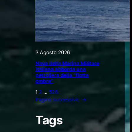
3 Agosto 2026
Nave della Marina Militare
italiana abborda una
petroliera della “flotta
ombra”
1
2
…
526
Pagina successiva
→
Tags