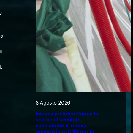
e
no
i
,
8 Agosto 2026
Inizia a prendere forma lo
scafo del secondo
cacciamine di nuova
generazione CNG per la