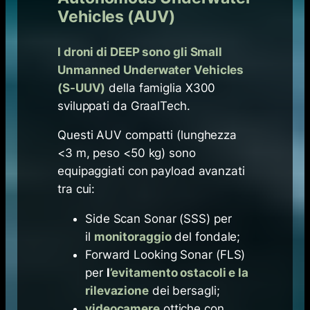
Vehicles (AUV)
I droni di DEEP sono gli Small
Unmanned Underwater Vehicles
(S-UUV)
della famiglia X300
sviluppati da GraalTech.
Questi AUV compatti (lunghezza
<3 m, peso <50 kg) sono
equipaggiati con payload avanzati
tra cui:
Side Scan Sonar (SSS) per
il
monitoraggio
del fondale;
Forward Looking Sonar (FLS)
per
l
’evitamento ostacoli e la
rilevazione
dei bersagli;
videocamere
ottiche con