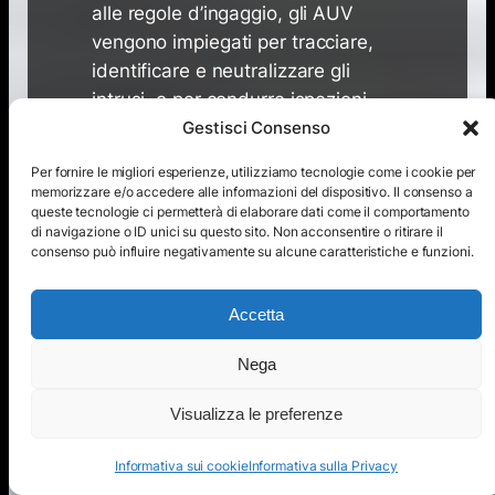
alle regole d’ingaggio, gli AUV
vengono impiegati per tracciare,
identificare e neutralizzare gli
intrusi, o per condurre ispezioni
Gestisci Consenso
ambientali e infrastrutturali.
Per fornire le migliori esperienze, utilizziamo tecnologie come i cookie per
Oltre ai compiti di sicurezza,
DEEP
memorizzare e/o accedere alle informazioni del dispositivo. Il consenso a
supporta missioni di resilienza
queste tecnologie ci permetterà di elaborare dati come il comportamento
ambientale
: mappatura del
di navigazione o ID unici su questo sito. Non acconsentire o ritirare il
consenso può influire negativamente su alcune caratteristiche e funzioni.
fondale, monitoraggio di habitat
sensibili, rilevamento di
Accetta
cambiamenti morfologici e
valutazione dei rischi di
Nega
inquinamento.
Visualizza le preferenze
Attraverso l’adattamento in tempo
reale delle missioni,
l’UMS
Informativa sui cookie
Informativa sulla Privacy
garantisce la continuità